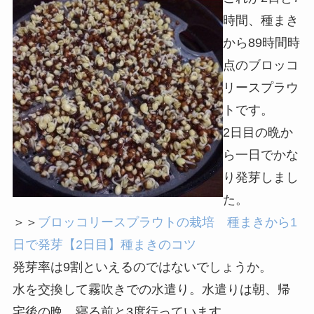
時間、種まき
から89時間時
点のブロッコ
リースプラウ
トです。
2日目の晩か
ら一日でかな
り発芽しまし
た。
＞＞
ブロッコリースプラウトの栽培 種まきから1
日で発芽【2日目】種まきのコツ
発芽率は9割といえるのではないでしょうか。
水を交換して霧吹きでの水遣り。水遣りは朝、帰
宅後の晩、寝る前と3度行っています。