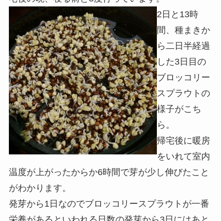
2日と13時
間、種まきか
ら二日半経過
した3日目の
ブロッコリー
スプラウトの
様子がこち
ら。
帰宅後に暖房
をいれて室内
温度が上がったからか6時間で芽が少し伸びたこと
がわかります。
発芽から1日なのでブロッコリースプラウトが一番
栄養があるといわれる日数の発芽から3日にはあと