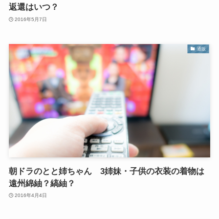
返還はいつ？
2016年5月7日
通販
朝ドラのとと姉ちゃん 3姉妹・子供の衣装の着物は
遠州綿紬？縞紬？
2016年4月4日