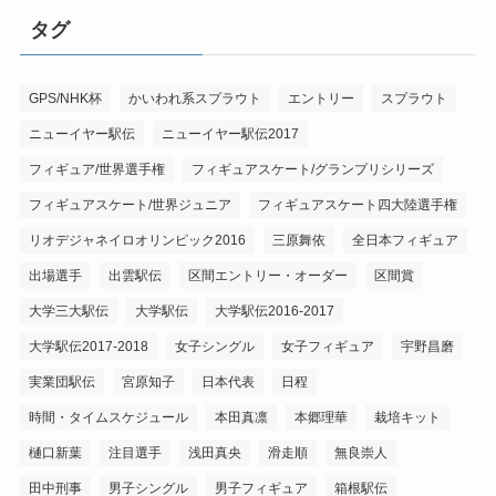
タグ
GPS/NHK杯
かいわれ系スプラウト
エントリー
スプラウト
ニューイヤー駅伝
ニューイヤー駅伝2017
フィギュア/世界選手権
フィギュアスケート/グランプリシリーズ
フィギュアスケート/世界ジュニア
フィギュアスケート四大陸選手権
リオデジャネイロオリンピック2016
三原舞依
全日本フィギュア
出場選手
出雲駅伝
区間エントリー・オーダー
区間賞
大学三大駅伝
大学駅伝
大学駅伝2016-2017
大学駅伝2017-2018
女子シングル
女子フィギュア
宇野昌磨
実業団駅伝
宮原知子
日本代表
日程
時間・タイムスケジュール
本田真凛
本郷理華
栽培キット
樋口新葉
注目選手
浅田真央
滑走順
無良崇人
田中刑事
男子シングル
男子フィギュア
箱根駅伝