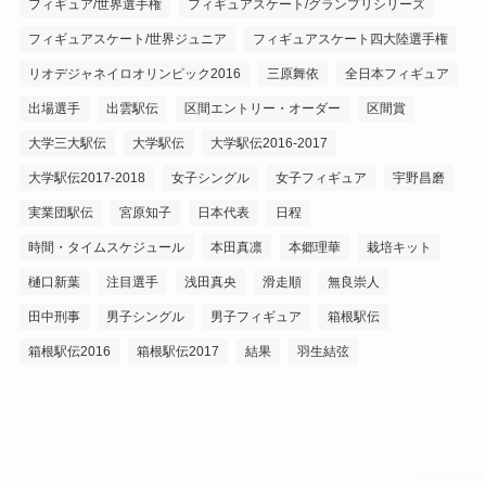
フィギュア/世界選手権
フィギュアスケート/グランプリシリーズ
フィギュアスケート/世界ジュニア
フィギュアスケート四大陸選手権
リオデジャネイロオリンピック2016
三原舞依
全日本フィギュア
出場選手
出雲駅伝
区間エントリー・オーダー
区間賞
大学三大駅伝
大学駅伝
大学駅伝2016-2017
大学駅伝2017-2018
女子シングル
女子フィギュア
宇野昌磨
実業団駅伝
宮原知子
日本代表
日程
時間・タイムスケジュール
本田真凛
本郷理華
栽培キット
樋口新葉
注目選手
浅田真央
滑走順
無良崇人
田中刑事
男子シングル
男子フィギュア
箱根駅伝
箱根駅伝2016
箱根駅伝2017
結果
羽生結弦