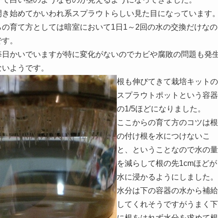
開き始めてかいわれ系スプラウトらしい見た目になっています
らの育て方としては暗室において1日1～2回の水の交換だけなの
です。
毎日かいでいますが特に変化がないのでカビや腐敗の問題も発
ないようです。
根も伸びてきて栽培キットの
スプラウトポットという容器
の1/5ほどになりました。
ここからの育て方のコツは根
の付け根を水につけないこ
と、ということなので水の量
を減らして根の先1cmほどが
水に浸かるようにしました。
水分は下の容器の水から補給
してくれそうですがうまく下
に根をはれず水分を求めて根