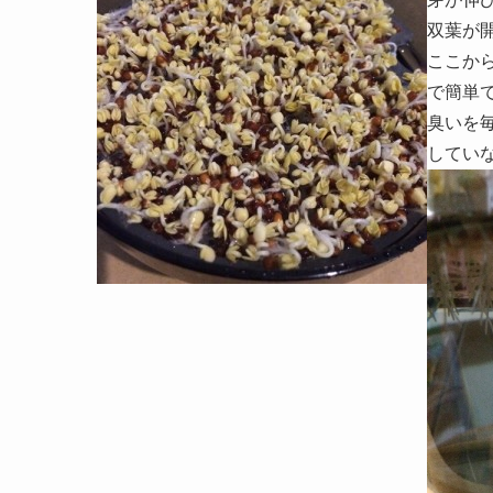
双葉が
ここか
で簡単
臭いを
してい