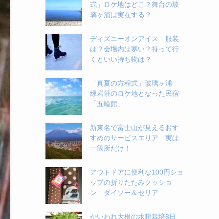
式」ロケ地はどこ？舞台の玻
璃ヶ浦は実在する？
ディズニーオンアイス 服装
は？会場内は寒い？持って行
くといい持ち物は？
「真夏の方程式」玻璃ヶ浦
緑岩荘のロケ地となった民宿
「五輪館」
新東名で富士山が見えるおす
すめのサービスエリア 実は
一箇所だけ！
アウトドアに便利な100円ショ
ップの折りたたみクッショ
ン ダイソー＆セリア
かいわれ大根の水耕栽培8日