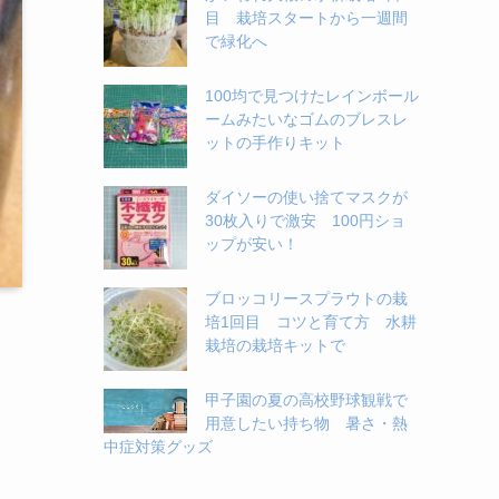
目 栽培スタートから一週間
で緑化へ
100均で見つけたレインボール
ームみたいなゴムのブレスレ
ットの手作りキット
ダイソーの使い捨てマスクが
30枚入りで激安 100円ショ
ップが安い！
ブロッコリースプラウトの栽
培1回目 コツと育て方 水耕
栽培の栽培キットで
甲子園の夏の高校野球観戦で
用意したい持ち物 暑さ・熱
中症対策グッズ