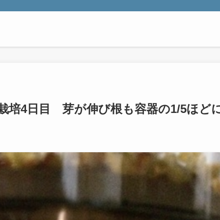
培4日目 芽が伸び根も容器の1/5ほど