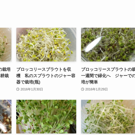
の栽培
ブロッコリースプラウトを収
ブロッコリースプラウトの
水耕栽
穫 私のスプラウトのジャー容
一週間で緑化へ ジャーで
器で栽培(瓶)
培が簡単
2016年1月30日
2016年1月29日