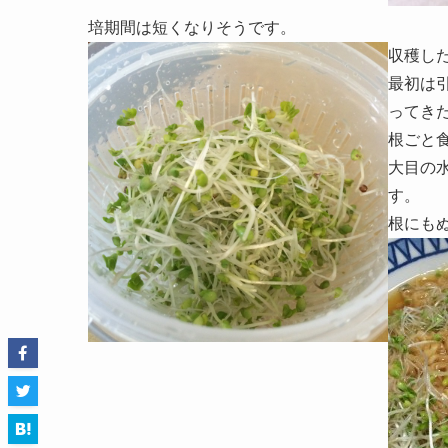
培期間は短くなりそうです。
収穫し
最初は
ってき
根ごと
大目の
す。
根にも