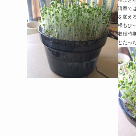
暗室で
を変え
根もび
収穫時
とだっ