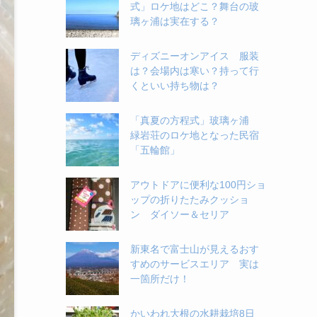
式」ロケ地はどこ？舞台の玻
璃ヶ浦は実在する？
ディズニーオンアイス 服装
は？会場内は寒い？持って行
くといい持ち物は？
「真夏の方程式」玻璃ヶ浦
緑岩荘のロケ地となった民宿
「五輪館」
アウトドアに便利な100円ショ
ップの折りたたみクッショ
ン ダイソー＆セリア
新東名で富士山が見えるおす
すめのサービスエリア 実は
一箇所だけ！
かいわれ大根の水耕栽培8日