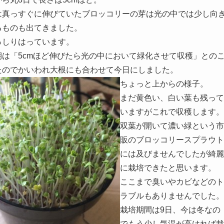
は真っすぐに伸びていたブロッコリーの芽は光の中では少し向
るものも出てきました。
っしりはっています。
期は「5cmほど伸びたら光の中において緑化させて収穫」との
たのでかいわれ大根にも合わせて今日にしました。
ちょっと上からの様子。
まだ黄色い、白い葉も残って
いますがこれで収穫します。
双葉が開いて濃い緑という市
販のブロッコリースプラウト
には及びませんでしたが綺麗
に栽培できたと思います。
ここまで臭いやカビなどのト
ラブルもありませんでした。
栽培期間は9日、今は冬なの
でもう少し気温が高ければ栽