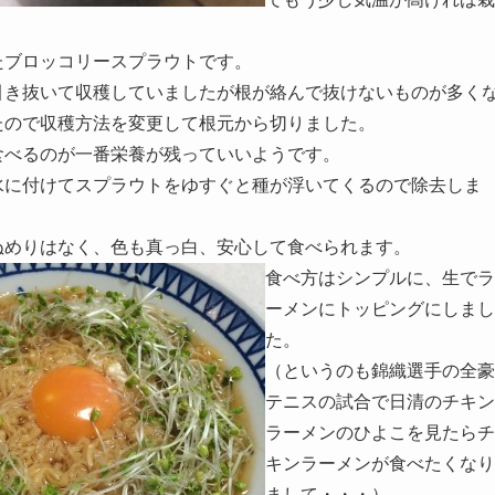
たブロッコリースプラウトです。
引き抜いて収穫していましたが根が絡んで抜けないものが多く
たので収穫方法を変更して根元から切りました。
食べるのが一番栄養が残っていいようです。
水に付けてスプラウトをゆすぐと種が浮いてくるので除去しま
ぬめりはなく、色も真っ白、安心して食べられます。
食べ方はシンプルに、生でラ
ーメンにトッピングにしまし
た。
（というのも錦織選手の全豪
テニスの試合で日清のチキン
ラーメンのひよこを見たらチ
キンラーメンが食べたくなり
まして・・・）