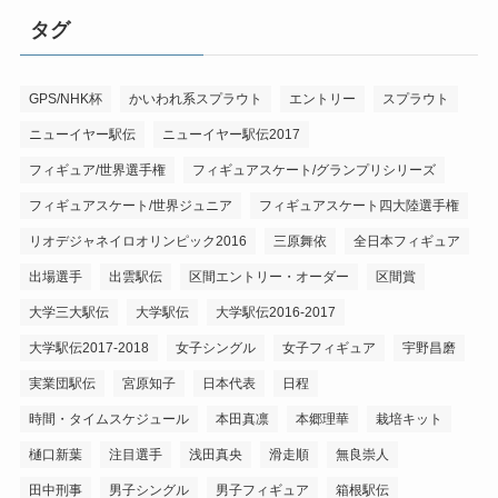
タグ
GPS/NHK杯
かいわれ系スプラウト
エントリー
スプラウト
ニューイヤー駅伝
ニューイヤー駅伝2017
フィギュア/世界選手権
フィギュアスケート/グランプリシリーズ
フィギュアスケート/世界ジュニア
フィギュアスケート四大陸選手権
リオデジャネイロオリンピック2016
三原舞依
全日本フィギュア
出場選手
出雲駅伝
区間エントリー・オーダー
区間賞
大学三大駅伝
大学駅伝
大学駅伝2016-2017
大学駅伝2017-2018
女子シングル
女子フィギュア
宇野昌磨
実業団駅伝
宮原知子
日本代表
日程
時間・タイムスケジュール
本田真凛
本郷理華
栽培キット
樋口新葉
注目選手
浅田真央
滑走順
無良崇人
田中刑事
男子シングル
男子フィギュア
箱根駅伝