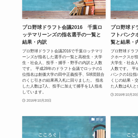
プロ野球ドラフト会議2016 千葉ロ
プロ野球ドラ
ッテマリーンズの指名選手の一覧と
フトバンク
結果・内訳
覧と結果・
プロ野球ドラフト会議2016で千葉ロッテマリ
プロ野球ドラフ
ーンズが指名した選手の一覧と高校生・大学
クホークスが
生・社会人、投手・捕手・野手の内訳と人数
大学生・社会
です。 平成28年のドラフト会議でロッテの1
人数です。 平
位指名は創価大学の田中正義投手、5球団競合
バンクの1位指
のくじ引きの結果再入札に回りました。 指名
くじの結果・交
した人数は7人、投手に加えて捕手を1人指名
た人数は4人と
しています。
2016年10月20
2016年10月20日
野球