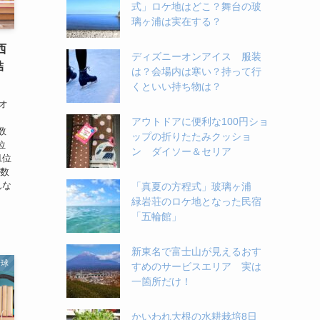
式」ロケ地はどこ？舞台の玻
璃ヶ浦は実在する？
西
ディズニーオンアイス 服装
結
は？会場内は寒い？持って行
くといい持ち物は？
オ
アウトドアに便利な100円ショ
数
ップの折りたたみクッショ
位
ン ダイソー＆セリア
1位
人数
んな
「真夏の方程式」玻璃ヶ浦
緑岩荘のロケ地となった民宿
「五輪館」
新東名で富士山が見えるおす
野球
すめのサービスエリア 実は
一箇所だけ！
かいわれ大根の水耕栽培8日