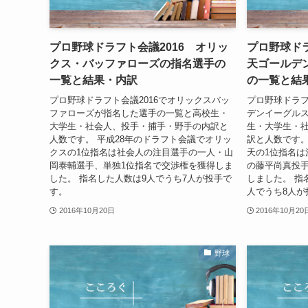
プロ野球ドラフト会議2016 オリッ
プロ野球ドラ
クス・バッファローズの指名選手の
天ゴールデ
一覧と結果・内訳
の一覧と結
プロ野球ドラフト会議2016でオリックスバッ
プロ野球ドラフ
ファローズが指名した選手の一覧と高校生・
デンイーグル
大学生・社会人、投手・捕手・野手の内訳と
生・大学生・
人数です。 平成28年のドラフト会議でオリッ
訳と人数です。
クスの1位指名は社会人の注目選手の一人・山
天の1位指名は
岡泰輔選手、単独1位指名で交渉権を獲得しま
の藤平尚真投手
した。 指名した人数は9人でうち7人が投手で
しました。 指
す。
人でうち8人が
2016年10月20日
2016年10月20
野球