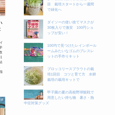
目 栽培スタートから一週間
で緑化へ
ダイソーの使い捨てマスクが
ハ
30枚入りで激安 100円ショ
と
ップが安い！
イ
100均で見つけたレインボール
学
ームみたいなゴムのブレスレ
数
ットの手作りキット
1
結
1
ブロッコリースプラウトの栽
指
培1回目 コツと育て方 水耕
栽培の栽培キットで
甲子園の夏の高校野球観戦で
用意したい持ち物 暑さ・熱
野球
中症対策グッズ