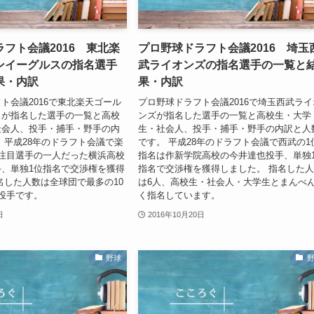
フト会議2016 東北楽
プロ野球ドラフト会議2016 埼玉
ンイーグルスの指名選手
武ライオンズの指名選手の一覧と
果・内訳
果・内訳
ト会議2016で東北楽天ゴール
プロ野球ドラフト会議2016で埼玉西武ライ
スが指名した選手の一覧と高校
ンズが指名した選手の一覧と高校生・大学
社会人、投手・捕手・野手の内
生・社会人、投手・捕手・野手の内訳と人
 平成28年のドラフト会議で楽
です。 平成28年のドラフト会議で西武の1
注目選手の一人だった横浜高校
指名は作新学院高校の今井達也投手、単独
、単独1位指名で交渉権を獲得
指名で交渉権を獲得しました。 指名した
名した人数は全球団で最多の10
は6人、高校生・社会人・大学生とまんべ
投手です。
く指名しています。
日
2016年10月20日
野球