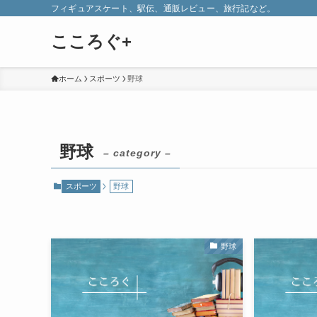
フィギュアスケート、駅伝、通販レビュー、旅行記など。
こころぐ+
ホーム
スポーツ
野球
野球
– category –
スポーツ
野球
野球