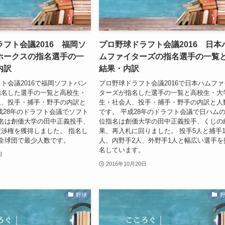
フト会議2016 福岡ソ
プロ野球ドラフト会議2016 日本
ホークスの指名選手の一
ムファイターズの指名選手の一覧
内訳
結果・内訳
ト会議2016で福岡ソフトバン
プロ野球ドラフト会議2016で日本ハムファ
指名した選手の一覧と高校生・
ターズが指名した選手の一覧と高校生・大
人、投手・捕手・野手の内訳と
生・社会人、投手・捕手・野手の内訳と人
成28年のドラフト会議でソフト
です。 平成28年のドラフト会議で日ハムの
名は創価大学の田中正義投手、
位指名は創価大学の田中正義投手、くじの
渉権を獲得しました。 指名し
果、再入札に回りました。 投手5人と捕手
全球団で最少人数です。
人、内野手2人、外野手1人と幅広い選手を
名しています。
日
2016年10月20日
野球