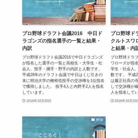
プロ野球ドラフト会議2016 中日ド
プロ野球ドラ
ラゴンズの指名選手の一覧と結果・
クルトスワ
内訳
と結果・内
プロ野球ドラフト会議2016で中日ドラゴンズ
プロ野球ドラフ
が指名した選手の一覧と高校生・大学生・社
ワローズが指
会人、投手・捕手・野手の内訳と人数です。
学生・社会人
平成28年のドラフト会議で中日はくじ引きの
数です。 平成
末に明治大学の柳裕也投手の交渉権を1位指名
は履正社高の寺
で獲得しました。 投手4人と内野手2人を指名
しで交渉権が確
しています。
人を指名して
2016年10月20日
2016年10月20
野球