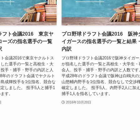
フト会議2016 東京ヤ
プロ野球ドラフト会議2016 阪神
ローズの指名選手の一覧
イガースの指名選手の一覧と結果
訳
内訳
ト会議2016で東京ヤクルトス
プロ野球ドラフト会議2016で阪神タイガー
名した選手の一覧と高校生・大
が指名した選手の一覧と高校生・大学生・
、投手・捕手・野手の内訳と人
会人、投手・捕手・野手の内訳と人数です
28年のドラフト会議でヤクルト
平成28年のドラフト会議で阪神は白鴎大の
島成輝投手を1位指名、競合な
山悠輔内野手を1位指名、競合なしで交渉
定しました。 投手5人と捕手1
確定しました。 投手5人、内野手2人に加
います。
捕手1人を指名しています。
日
2016年10月20日