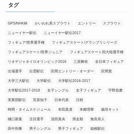
タグ
GPS/NHK杯
かいわれ系スプラウト
エントリー
スプラウト
ニューイヤー駅伝
ニューイヤー駅伝2017
フィギュア/世界選手権
フィギュアスケート/グランプリシリーズ
フィギュアスケート/世界ジュニア
フィギュアスケート四大陸選手権
リオデジャネイロオリンピック2016
三原舞依
全日本フィギュア
出場選手
出雲駅伝
区間エントリー・オーダー
区間賞
大学三大駅伝
大学駅伝
大学駅伝2016-2017
大学駅伝2017-2018
女子シングル
女子フィギュア
宇野昌磨
実業団駅伝
宮原知子
日本代表
日程
時間・タイムスケジュール
本田真凛
本郷理華
栽培キット
樋口新葉
注目選手
浅田真央
滑走順
無良崇人
田中刑事
男子シングル
男子フィギュア
箱根駅伝