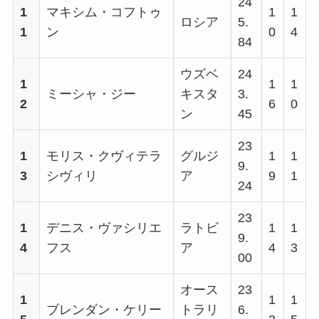
24
1
マキシム・コフトゥ
1
1
ロシア
5.
1
ン
0
4
84
ウズベ
24
1
1
1
ミーシャ・ジー
キスタ
3.
2
6
0
ン
45
23
1
モリス・クヴィテラ
グルジ
1
1
9.
3
シヴィリ
ア
9
1
24
23
1
デニス・ヴァシリエ
ラトビ
1
1
9.
4
フス
ア
4
3
00
オース
23
1
1
1
ブレンダン・ケリー
トラリ
6.