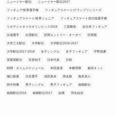
ニューイヤー駅伝
ニューイヤー駅伝2017
フィギュア/世界選手権
フィギュアスケート/グランプリシリーズ
フィギュアスケート/世界ジュニア
フィギュアスケート四大陸選手権
リオデジャネイロオリンピック2016
三原舞依
全日本フィギュア
出場選手
出雲駅伝
区間エントリー・オーダー
区間賞
大学三大駅伝
大学駅伝
大学駅伝2016-2017
大学駅伝2017-2018
女子シングル
女子フィギュア
宇野昌磨
実業団駅伝
宮原知子
日本代表
日程
時間・タイムスケジュール
本田真凛
本郷理華
栽培キット
樋口新葉
注目選手
浅田真央
滑走順
無良崇人
田中刑事
男子シングル
男子フィギュア
箱根駅伝
箱根駅伝2016
箱根駅伝2017
結果
羽生結弦