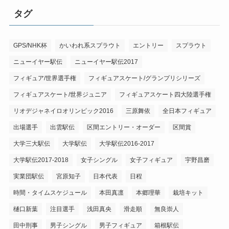
タグ
GPS/NHK杯
かいわれ系スプラウト
エントリー
スプラウト
ニューイヤー駅伝
ニューイヤー駅伝2017
フィギュア/世界選手権
フィギュアスケート/グランプリシリーズ
フィギュアスケート/世界ジュニア
フィギュアスケート四大陸選手権
リオデジャネイロオリンピック2016
三原舞依
全日本フィギュア
出場選手
出雲駅伝
区間エントリー・オーダー
区間賞
大学三大駅伝
大学駅伝
大学駅伝2016-2017
大学駅伝2017-2018
女子シングル
女子フィギュア
宇野昌磨
実業団駅伝
宮原知子
日本代表
日程
時間・タイムスケジュール
本田真凛
本郷理華
栽培キット
樋口新葉
注目選手
浅田真央
滑走順
無良崇人
田中刑事
男子シングル
男子フィギュア
箱根駅伝