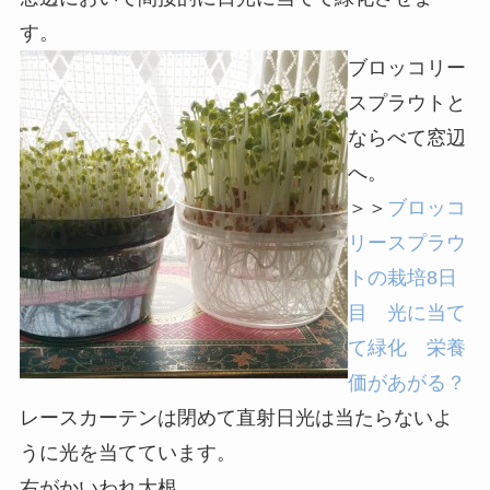
す。
ブロッコリー
スプラウトと
ならべて窓辺
へ。
＞＞
ブロッコ
リースプラウ
トの栽培8日
目 光に当て
て緑化 栄養
価があがる？
レースカーテンは閉めて直射日光は当たらないよ
うに光を当てています。
右がかいわれ大根。