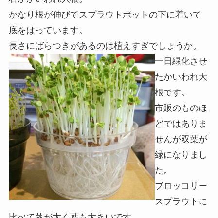
かなり根が伸びてスプラウトポットの下に着いて
底をはっています。
長さにばらつきがあるのは植えすぎでしょうか。
一日緑化させ
たかいわれ大
根です。
市販のものほ
どではありま
せんが双葉が
緑になりまし
た。
ブロッコリー
スプラウトに
比べて茎が太く葉も大きいです。