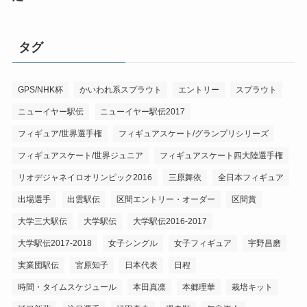
タグ
GPS/NHK杯
かいわれ系スプラウト
エントリー
スプラウト
ニューイヤー駅伝
ニューイヤー駅伝2017
フィギュア/世界選手権
フィギュアスケート/グランプリシリーズ
フィギュアスケート/世界ジュニア
フィギュアスケート四大陸選手権
リオデジャネイロオリンピック2016
三原舞依
全日本フィギュア
出場選手
出雲駅伝
区間エントリー・オーダー
区間賞
大学三大駅伝
大学駅伝
大学駅伝2016-2017
大学駅伝2017-2018
女子シングル
女子フィギュア
宇野昌磨
実業団駅伝
宮原知子
日本代表
日程
時間・タイムスケジュール
本田真凛
本郷理華
栽培キット