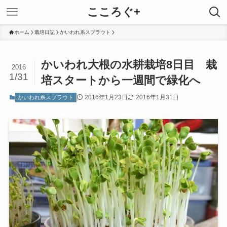
こころぐ+
ホーム
栽培日記
かいわれ系スプラウト
かいわれ大根の水耕栽培8日目 栽
2016
1/31
培スタートから一週間で緑化へ
2016年1月23日
2016年1月31日
かいわれ系スプラウト