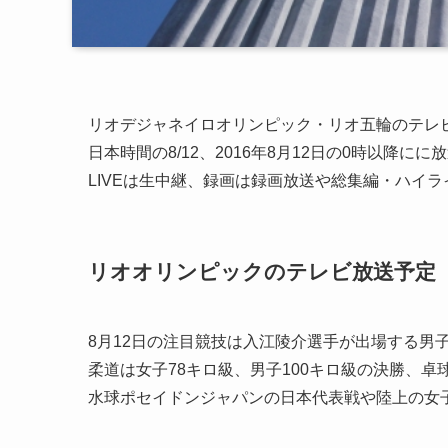
リオデジャネイロオリンピック・リオ五輪のテレ
日本時間の8/12、2016年8月12日の0時以降
LIVEは生中継、録画は録画放送や総集編・ハイ
リオオリンピックのテレビ放送予定【
8月12日の注目競技は入江陵介選手が出場する男
柔道は女子78キロ級、男子100キロ級の決勝、
水球ポセイドンジャパンの日本代表戦や陸上の女子