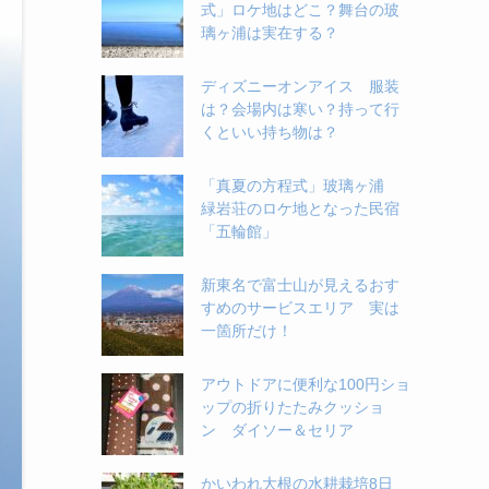
式」ロケ地はどこ？舞台の玻
璃ヶ浦は実在する？
ディズニーオンアイス 服装
は？会場内は寒い？持って行
くといい持ち物は？
「真夏の方程式」玻璃ヶ浦
緑岩荘のロケ地となった民宿
「五輪館」
新東名で富士山が見えるおす
すめのサービスエリア 実は
一箇所だけ！
アウトドアに便利な100円ショ
ップの折りたたみクッショ
ン ダイソー＆セリア
かいわれ大根の水耕栽培8日