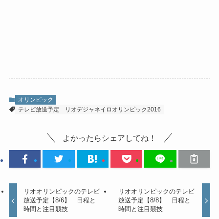
オリンピック
テレビ放送予定
リオデジャネイロオリンピック2016
よかったらシェアしてね！
リオオリンピックのテレビ
リオオリンピックのテレビ
放送予定【8/6】 日程と
放送予定【8/8】 日程と
時間と注目競技
時間と注目競技