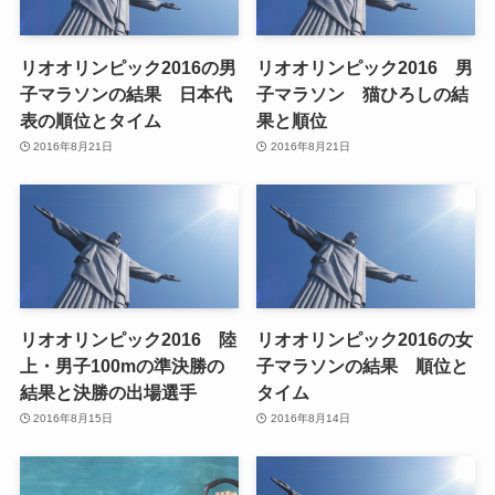
リオオリンピック2016の男
リオオリンピック2016 男
子マラソンの結果 日本代
子マラソン 猫ひろしの結
表の順位とタイム
果と順位
2016年8月21日
2016年8月21日
リオオリンピック2016 陸
リオオリンピック2016の女
上・男子100mの準決勝の
子マラソンの結果 順位と
結果と決勝の出場選手
タイム
2016年8月15日
2016年8月14日