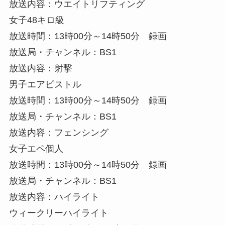
放送内容：ウエイトリフティング
女子48キロ級
放送時間：13時00分～14時50分 録画
放送局・チャンネル：BS1
放送内容：射撃
男子エアピストル
放送時間：13時00分～14時50分 録画
放送局・チャンネル：BS1
放送内容：フェンシング
女子エペ個人
放送時間：13時00分～14時50分 録画
放送局・チャンネル：BS1
放送内容：ハイライト
ウィークリーハイライト