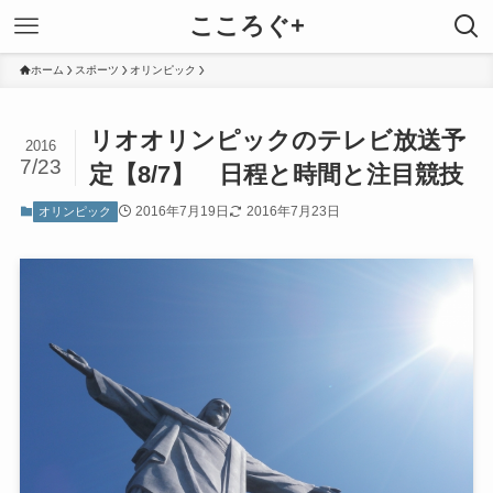
こころぐ+
ホーム
スポーツ
オリンピック
リオオリンピックのテレビ放送予
2016
7/23
定【8/7】 日程と時間と注目競技
2016年7月19日
2016年7月23日
オリンピック