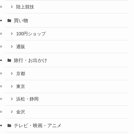
陸上競技
買い物
100円ショップ
通販
旅行・お出かけ
京都
東京
浜松・静岡
金沢
テレビ・映画・アニメ