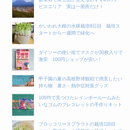
ビスエリア 実は一箇所だけ！
かいわれ大根の水耕栽培8日目 栽培ス
タートから一週間で緑化へ
ダイソーの使い捨てマスクが30枚入りで
激安 100円ショップが安い！
甲子園の夏の高校野球観戦で用意したい
持ち物 暑さ・熱中症対策グッズ
100均で見つけたレインボールームみた
いなゴムのブレスレットの手作りキット
ブロッコリースプラウトの栽培1回目