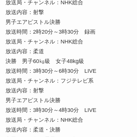
放送局・チャンネル：NHK総合
放送内容：射撃
男子エアピストル決勝
放送時間：2時20分～3時30分 録画
放送局・チャンネル：NHK総合
放送内容：柔道
決勝 男子60㎏級 女子48kg級
放送時間：3時30分～6時30分 LIVE
放送局・チャンネル：フジテレビ系
放送内容：射撃
男子エアピストル決勝
放送時間：3時30分～4時30分 LIVE
放送局・チャンネル：NHK総合
放送内容：柔道・決勝