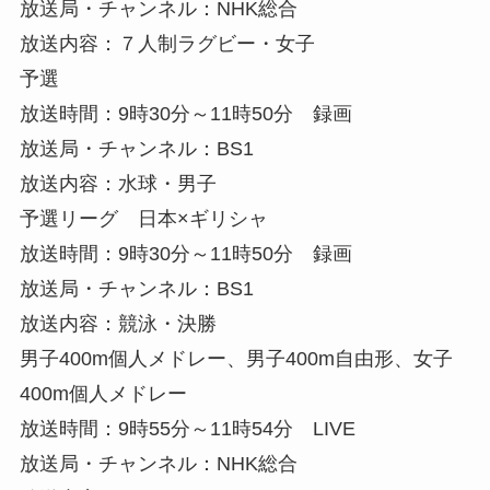
放送局・チャンネル：NHK総合
放送内容：７人制ラグビー・女子
予選
放送時間：9時30分～11時50分 録画
放送局・チャンネル：BS1
放送内容：水球・男子
予選リーグ 日本×ギリシャ
放送時間：9時30分～11時50分 録画
放送局・チャンネル：BS1
放送内容：競泳・決勝
男子400m個人メドレー、男子400m自由形、女子
400m個人メドレー
放送時間：9時55分～11時54分 LIVE
放送局・チャンネル：NHK総合