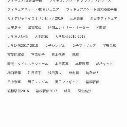
フィギュア/世界選手権
フィギュアスケート/グランプリシリーズ
フィギュアスケート/世界ジュニア
フィギュアスケート四大陸選手権
リオデジャネイロオリンピック2016
三原舞依
全日本フィギュア
出場選手
出雲駅伝
区間エントリー・オーダー
区間賞
大学三大駅伝
大学駅伝
大学駅伝2016-2017
大学駅伝2017-2018
女子シングル
女子フィギュア
宇野昌磨
実業団駅伝
宮原知子
日本代表
日程
時間・タイムスケジュール
本田真凛
本郷理華
栽培キット
樋口新葉
注目選手
浅田真央
滑走順
無良崇人
田中刑事
男子シングル
男子フィギュア
箱根駅伝
箱根駅伝2016
箱根駅伝2017
結果
羽生結弦