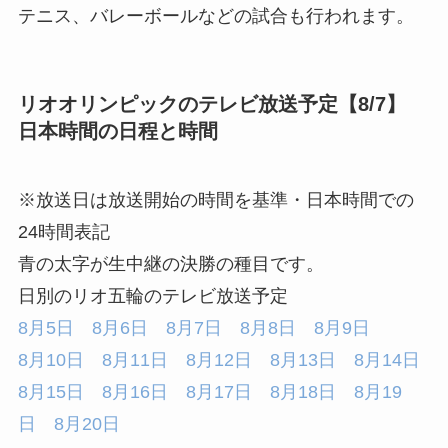
テニス、バレーボールなどの試合も行われます。
リオオリンピックのテレビ放送予定【8/7】
日本時間の日程と時間
※放送日は放送開始の時間を基準・日本時間での
24時間表記
青の太字が生中継の決勝の種目です。
日別のリオ五輪のテレビ放送予定
8月5日
8月6日
8月7日
8月8日
8月9日
8月10日
8月11日
8月12日
8月13日
8月14日
8月15日
8月16日
8月17日
8月18日
8月19
日
8月20日