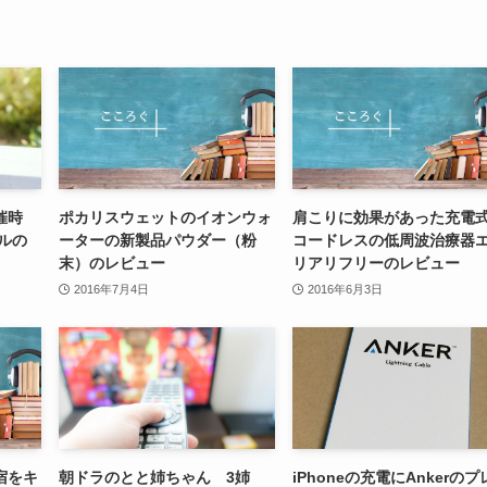
催時
ポカリスウェットのイオンウォ
肩こりに効果があった充電
ールの
ーターの新製品パウダー（粉
コードレスの低周波治療器
末）のレビュー
リアリフリーのレビュー
2016年7月4日
2016年6月3日
宿をキ
朝ドラのとと姉ちゃん 3姉
iPhoneの充電にAnkerのプ