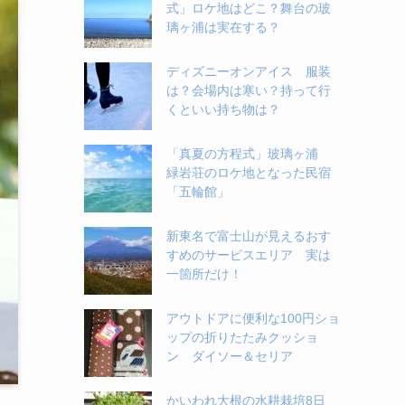
式」ロケ地はどこ？舞台の玻
璃ヶ浦は実在する？
ディズニーオンアイス 服装
は？会場内は寒い？持って行
くといい持ち物は？
「真夏の方程式」玻璃ヶ浦
緑岩荘のロケ地となった民宿
「五輪館」
新東名で富士山が見えるおす
すめのサービスエリア 実は
一箇所だけ！
アウトドアに便利な100円ショ
ップの折りたたみクッショ
ン ダイソー＆セリア
かいわれ大根の水耕栽培8日