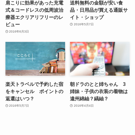
肩こりに効果があった充電
送料無料の金額が安い食
式＆コードレスの低周波治
品・日用品が買える通販サ
療器エクリアリフリーのレ
イト・ショップ
ビュー
2016年5月7日
2016年6月3日
楽天トラベルで予約した宿
朝ドラのとと姉ちゃん 3
をキャンセル ポイントの
姉妹・子供の衣装の着物は
返還はいつ？
遠州綿紬？縞紬？
2016年5月7日
2016年4月4日