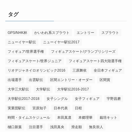
タグ
GPS/NHK杯
かいわれ系スプラウト
エントリー
スプラウト
ニューイヤー駅伝
ニューイヤー駅伝2017
フィギュア/世界選手権
フィギュアスケート/グランプリシリーズ
フィギュアスケート/世界ジュニア
フィギュアスケート四大陸選手権
リオデジャネイロオリンピック2016
三原舞依
全日本フィギュア
出場選手
出雲駅伝
区間エントリー・オーダー
区間賞
大学三大駅伝
大学駅伝
大学駅伝2016-2017
大学駅伝2017-2018
女子シングル
女子フィギュア
宇野昌磨
実業団駅伝
宮原知子
日本代表
日程
時間・タイムスケジュール
本田真凛
本郷理華
栽培キット
樋口新葉
注目選手
浅田真央
滑走順
無良崇人