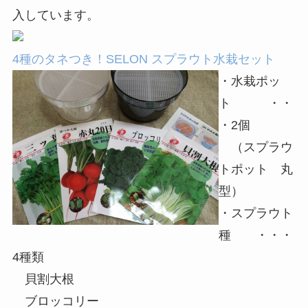
入しています。
4種のタネつき！SELON スプラウト水栽セット
・水栽ポッ
ト ・・
・2個
（スプラウ
トポット 丸
型）
・スプラウト
種 ・・・
4種類
貝割大根
ブロッコリー