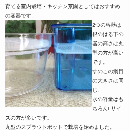
育てる室内栽培・キッチン菜園としてはおすすめ
の容器です。
2つの容器は
根のはる下の
器の高さは丸
型の方が高い
です。
すのこの網目
の大きさは同
じ。
水の容量はも
ちろんLサイ
ズの方が多いです。
丸型のスプラウトポットで栽培を始めました。