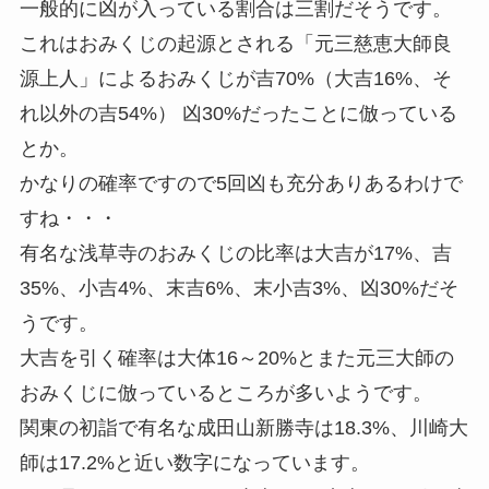
一般的に
凶が入っている割合は三割
だそうです。
これはおみくじの起源とされる
「元三慈恵大師良
源上人」によるおみくじが吉70%（大吉16%、そ
れ以外の吉54%） 凶30%
だったことに倣っている
とか。
かなりの確率ですので5回凶も充分ありあるわけで
すね・・・
有名な
浅草寺のおみくじの比率は大吉が17%、吉
35%、小吉4%、末吉6%、末小吉3%、凶30%
だそ
うです。
大吉を引く確率は大体16～20%
とまた元三大師の
おみくじに倣っているところが多いようです。
関東の
初詣で有名な成田山新勝寺は18.3%、川崎大
師は17.2%
と近い数字になっています。