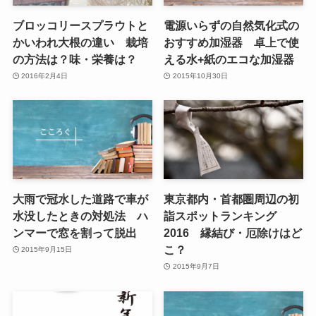
ブロッコリースプラウトと
電源いらずの自然気化式の
かいわれ大根の違い 栽培
おすすめ加湿器 卓上で使
の方法は？味・栄養は？
える水+紙のエコな加湿器
2016年2月4日
2015年10月30日
大雨で冠水した道路で車が
東京都内・首都圏周辺の初
水没したときの対処法 ハ
詣スポットランキング
ンマーで窓を割って脱出
2016 縁結び・厄除けはど
こ？
2015年9月15日
2015年9月7日