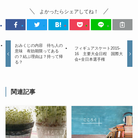
よかったらシェアしてね！
おみくじの内容 待ち人の
フィギュアスケート2015-
意味 有効期限ってある
16 主要大会日程 国際大
の？結ぶ理由は？持って帰
会+全日本選手権
る？
関連記事