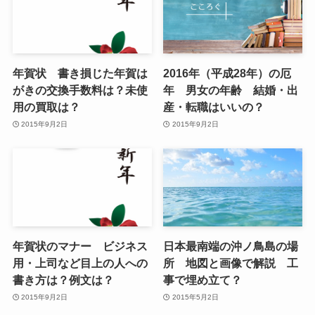
年賀状 書き損じた年賀は
2016年（平成28年）の厄
がきの交換手数料は？未使
年 男女の年齢 結婚・出
用の買取は？
産・転職はいいの？
2015年9月2日
2015年9月2日
年賀状のマナー ビジネス
日本最南端の沖ノ鳥島の場
用・上司など目上の人への
所 地図と画像で解説 工
書き方は？例文は？
事で埋め立て？
2015年9月2日
2015年5月2日