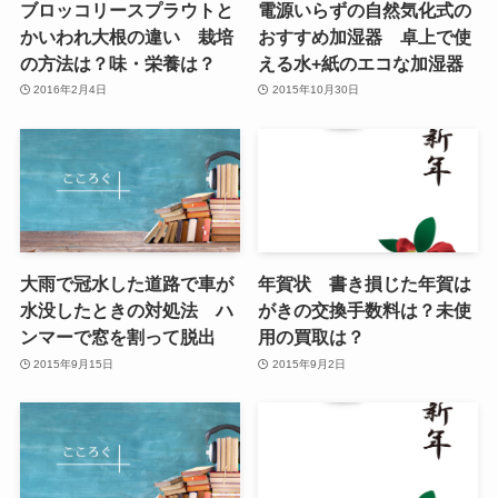
ブロッコリースプラウトと
電源いらずの自然気化式の
かいわれ大根の違い 栽培
おすすめ加湿器 卓上で使
の方法は？味・栄養は？
える水+紙のエコな加湿器
2016年2月4日
2015年10月30日
大雨で冠水した道路で車が
年賀状 書き損じた年賀は
水没したときの対処法 ハ
がきの交換手数料は？未使
ンマーで窓を割って脱出
用の買取は？
2015年9月15日
2015年9月2日