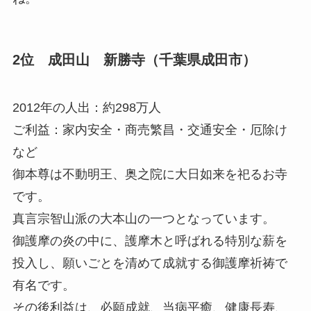
2位 成田山 新勝寺（千葉県成田市）
2012年の人出：約298万人
ご利益：家内安全・商売繁昌・交通安全・
厄除け
など
御本尊は不動明王、奥之院に大日如来を祀るお寺
です。
真言宗智山派の大本山の一つとなっています。
御護摩の炎の中に、護摩木と呼ばれる特別な薪を
投入し、願いごとを清めて成就する御護摩祈祷で
有名です。
その後利益は、必願成就、当病平癒、健康長寿、