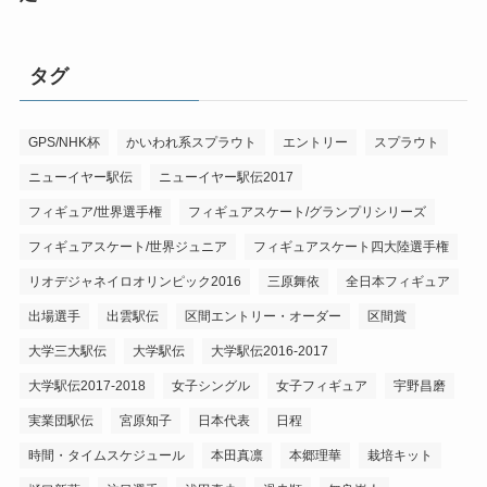
タグ
GPS/NHK杯
かいわれ系スプラウト
エントリー
スプラウト
ニューイヤー駅伝
ニューイヤー駅伝2017
フィギュア/世界選手権
フィギュアスケート/グランプリシリーズ
フィギュアスケート/世界ジュニア
フィギュアスケート四大陸選手権
リオデジャネイロオリンピック2016
三原舞依
全日本フィギュア
出場選手
出雲駅伝
区間エントリー・オーダー
区間賞
大学三大駅伝
大学駅伝
大学駅伝2016-2017
大学駅伝2017-2018
女子シングル
女子フィギュア
宇野昌磨
実業団駅伝
宮原知子
日本代表
日程
時間・タイムスケジュール
本田真凛
本郷理華
栽培キット