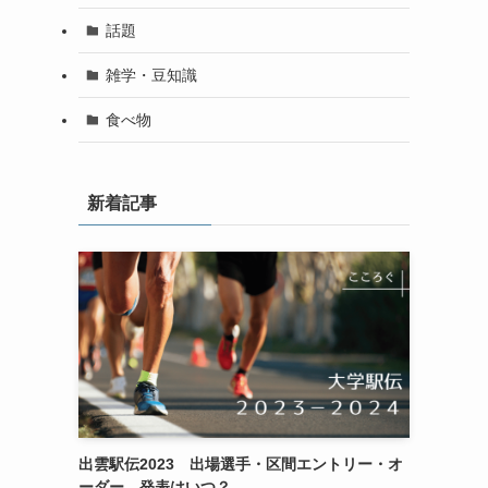
話題
雑学・豆知識
食べ物
新着記事
出雲駅伝2023 出場選手・区間エントリー・オ
ーダー 発表はいつ？