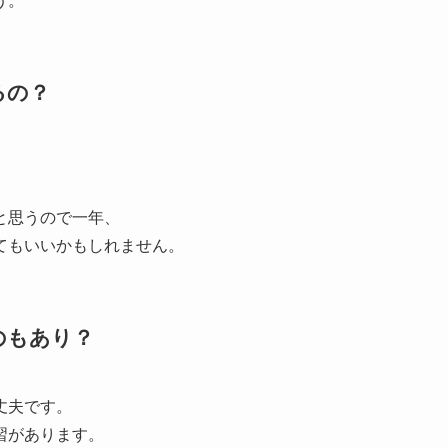
う。
るの？
と思うので一年、
てもいいかもしれません。
のもあり？
丈夫です。
習があります。