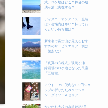
式」ロケ地はどこ？舞台の玻
璃ヶ浦は実在する？
ディズニーオンアイス 服装
は？会場内は寒い？持って行
くといい持ち物は？
新東名で富士山が見えるおす
すめのサービスエリア 実は
一箇所だけ！
「真夏の方程式」玻璃ヶ浦
緑岩荘のロケ地となった民宿
「五輪館」
アウトドアに便利な100円ショ
ップの折りたたみクッショ
ン ダイソー＆セリア
かいわれ大根の水耕栽培8日