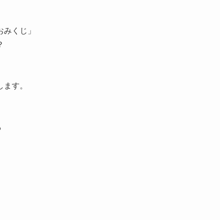
おみくじ
」
？
します。
？