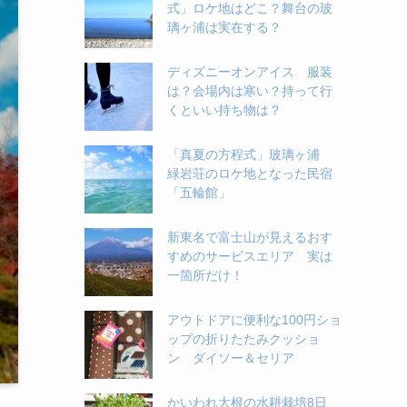
式」ロケ地はどこ？舞台の玻
璃ヶ浦は実在する？
ディズニーオンアイス 服装
は？会場内は寒い？持って行
くといい持ち物は？
「真夏の方程式」玻璃ヶ浦
緑岩荘のロケ地となった民宿
「五輪館」
新東名で富士山が見えるおす
すめのサービスエリア 実は
一箇所だけ！
アウトドアに便利な100円ショ
ップの折りたたみクッショ
ン ダイソー＆セリア
かいわれ大根の水耕栽培8日