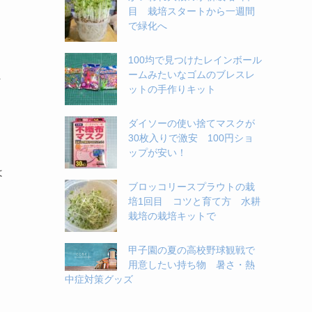
目 栽培スタートから一週間
で緑化へ
100均で見つけたレインボール
ま
ームみたいなゴムのブレスレ
ットの手作りキット
ダイソーの使い捨てマスクが
30枚入りで激安 100円ショ
ップが安い！
は
ブロッコリースプラウトの栽
培1回目 コツと育て方 水耕
栽培の栽培キットで
甲子園の夏の高校野球観戦で
用意したい持ち物 暑さ・熱
中症対策グッズ