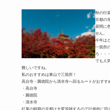
秋の行
京都の
昼間に
せん。
今年は
一箇所
ろ・・
でも人
難しいですね。
私のおすすめは東山で三箇所！
高台寺・圓徳院から清水寺へ回るルートがおすす
・高台寺
・圓徳院
・清水寺
紅葉の時期の京都は大変混雑するので計画的に回