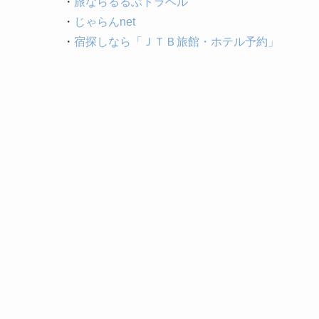
・
旅ならるるぶトラベル
・
じゃらんnet
・
宿探しなら「ＪＴＢ旅館・ホテル予約」