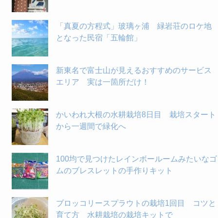
「真夏の方程式」玻璃ヶ浦 緑岩荘のロケ地
となった民宿「五輪館」
新東名で富士山が見えるおすすめのサービス
エリア 実は一箇所だけ！
かいわれ大根の水耕栽培8日目 栽培スタート
から一週間で緑化へ
100均で見つけたレインボールームみたいなゴ
ムのブレスレットの手作りキット
ブロッコリースプラウトの栽培1回目 コツと
育て方 水耕栽培の栽培キットで