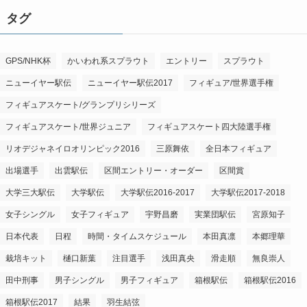
タグ
GPS/NHK杯
かいわれ系スプラウト
エントリー
スプラウト
ニューイヤー駅伝
ニューイヤー駅伝2017
フィギュア/世界選手権
フィギュアスケート/グランプリシリーズ
フィギュアスケート/世界ジュニア
フィギュアスケート四大陸選手権
リオデジャネイロオリンピック2016
三原舞依
全日本フィギュア
出場選手
出雲駅伝
区間エントリー・オーダー
区間賞
大学三大駅伝
大学駅伝
大学駅伝2016-2017
大学駅伝2017-2018
女子シングル
女子フィギュア
宇野昌磨
実業団駅伝
宮原知子
日本代表
日程
時間・タイムスケジュール
本田真凛
本郷理華
栽培キット
樋口新葉
注目選手
浅田真央
滑走順
無良崇人
田中刑事
男子シングル
男子フィギュア
箱根駅伝
箱根駅伝2016
箱根駅伝2017
結果
羽生結弦