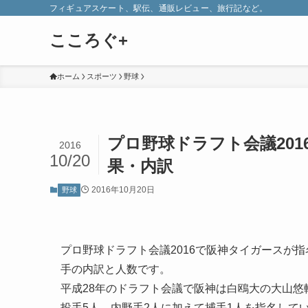
フィギュアスケート、駅伝、通販レビュー、旅行記など。
こころぐ+
ホーム
スポーツ
野球
プロ野球ドラフト会議20
2016
10/20
果・内訳
2016年10月20日
野球
プロ野球ドラフト会議2016で阪神タイガースが
手の内訳と人数です。
平成28年のドラフト会議で阪神は白鴎大の大山悠
投手5人、内野手2人に加えて捕手1人を指名して