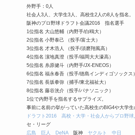
外野手：0人
社会人3人、大学生3人、高校生2人の8人を指名。
阪神のプロ野球ドラフト会議2016 指名選手
1位指名 大山悠輔（内野手/白鴎大）
2位指名 小野泰己 （投手/富士大）
3位指名 才木浩人 （投手/須磨翔風高）
4位指名 濵地真澄（投手/福岡大大濠高）
5位指名 糸原健斗（内野手/JX-ENEOS）
6位指名 福永春吾（投手/徳島インディゴソックス
7位指名 長坂拳弥（捕手/東北福祉大）
8位指名 藤谷洸介（投手/パナソニック）
1位で内野手を指名するサプライズ。
事前に名前の挙がっていた高校生のBIG4や大学
ドラフト2016 高校・大学・社会人からプロ野
セ・リーグ
広島
巨人
DeNA
阪神
ヤクルト
中日