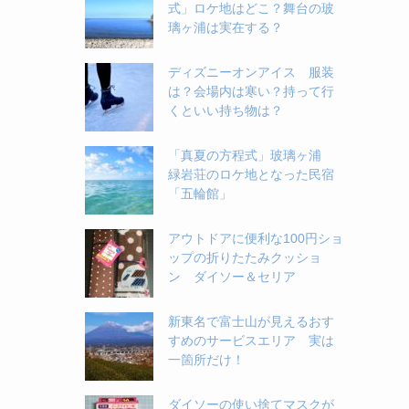
式」ロケ地はどこ？舞台の玻
璃ヶ浦は実在する？
ディズニーオンアイス 服装
は？会場内は寒い？持って行
くといい持ち物は？
「真夏の方程式」玻璃ヶ浦
緑岩荘のロケ地となった民宿
「五輪館」
アウトドアに便利な100円ショ
ップの折りたたみクッショ
ン ダイソー＆セリア
新東名で富士山が見えるおす
すめのサービスエリア 実は
一箇所だけ！
ダイソーの使い捨てマスクが