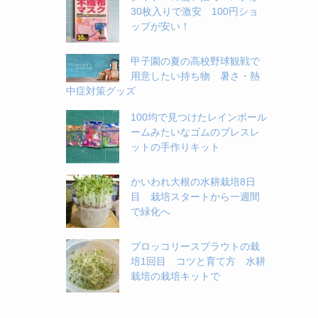
30枚入りで激安 100円ショ
ップが安い！
甲子園の夏の高校野球観戦で
用意したい持ち物 暑さ・熱
中症対策グッズ
100均で見つけたレインボール
ームみたいなゴムのブレスレ
ットの手作りキット
かいわれ大根の水耕栽培8日
目 栽培スタートから一週間
で緑化へ
ブロッコリースプラウトの栽
培1回目 コツと育て方 水耕
栽培の栽培キットで