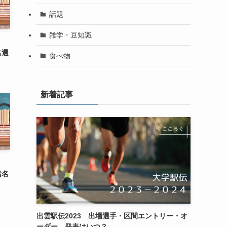
話題
雑学・豆知識
6
名選
食べ物
新着記事
6
指名
出雲駅伝2023 出場選手・区間エントリー・オ
ーダー 発表はいつ？