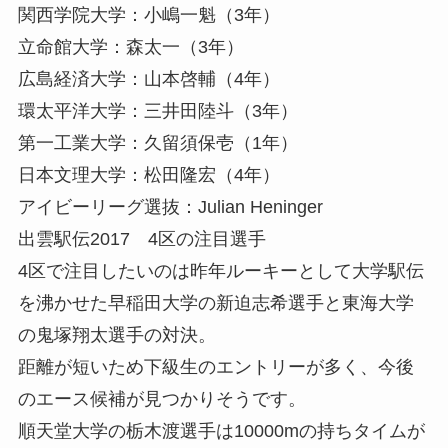
関西学院大学：小嶋一魁（3年）
立命館大学：森太一（3年）
広島経済大学：山本啓輔（4年）
環太平洋大学：三井田陸斗（3年）
第一工業大学：久留須保壱（1年）
日本文理大学：松田隆宏（4年）
アイビーリーグ選抜：Julian Heninger
出雲駅伝2017 4区の注目選手
4区で注目したいのは昨年ルーキーとして大学駅伝
を沸かせた早稲田大学の新迫志希選手と東海大学
の鬼塚翔太選手の対決。
距離が短いため下級生のエントリーが多く、今後
のエース候補が見つかりそうです。
順天堂大学の栃木渡選手は10000mの持ちタイムが