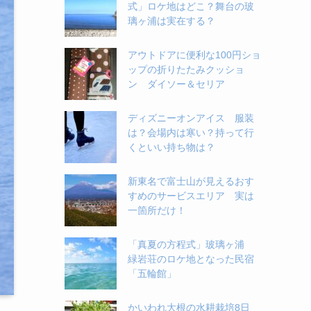
式」ロケ地はどこ？舞台の玻
璃ヶ浦は実在する？
アウトドアに便利な100円ショ
ップの折りたたみクッショ
ン ダイソー＆セリア
ディズニーオンアイス 服装
は？会場内は寒い？持って行
くといい持ち物は？
新東名で富士山が見えるおす
すめのサービスエリア 実は
一箇所だけ！
「真夏の方程式」玻璃ヶ浦
緑岩荘のロケ地となった民宿
「五輪館」
かいわれ大根の水耕栽培8日