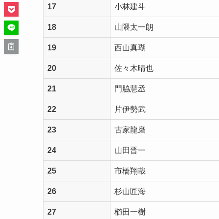
17
小林建斗
18
山隈太一朗
19
西山真瑚
20
佐々木晴也
21
門脇慧丞
22
片伊勢武
23
古家龍磨
24
山田晋一
25
市橋翔哉
26
杉山匠海
27
櫛田一樹