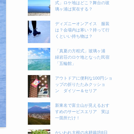
式」ロケ地はどこ？舞台の玻
璃ヶ浦は実在する？
ディズニーオンアイス 服装
は？会場内は寒い？持って行
くといい持ち物は？
「真夏の方程式」玻璃ヶ浦
緑岩荘のロケ地となった民宿
「五輪館」
アウトドアに便利な100円ショ
ップの折りたたみクッショ
ン ダイソー＆セリア
新東名で富士山が見えるおす
すめのサービスエリア 実は
一箇所だけ！
かいわれ大根の水耕栽培8日