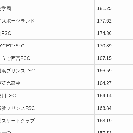
光学園
181.25
和スポーツランド
177.62
FSC
174.86
YCE'F･S･C
170.89
ょうご西宮FSC
167.15
横浜プリンスFSC
166.59
明英光高校
164.27
川FSC
164.14
横浜プリンスFSC
163.84
見スケートクラブ
163.19