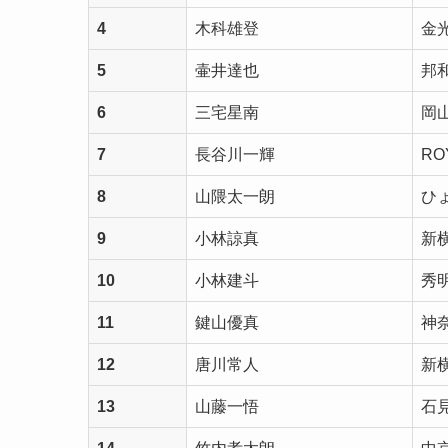
4
木科雄登
金
5
壷井達也
邦
6
三宅星南
岡山
7
長谷川一輝
RO
8
山隈太一朗
ひ
9
小林諒真
新
10
小林建斗
秀
11
鍵山優真
神奈
12
唐川常人
新
13
山藤一悟
石