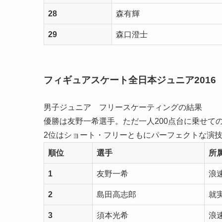
28
森有輝
29
森口澄士
フィギュアスケート全日本ジュニア2016
男子ジュニア フリースケーティングの結果
優勝は友野一希選手。ただ一人200点台に乗せて
2位はショート・フリーともにパーフェクトな演
順位
選手
所
1
友野一希
浪速
2
島田高志郎
就
3
須本光希
浪速