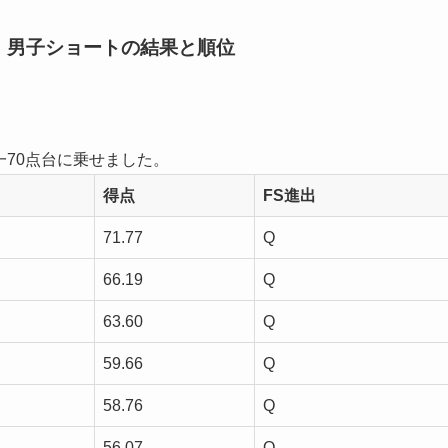
6 男子ショートの結果と順位
一70点台に乗せました。
得点
FS進出
71.77
Q
66.19
Q
63.60
Q
59.66
Q
58.76
Q
56.07
Q