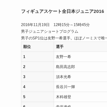
フィギュアスケート全日本ジュニア201
2016年11月19日 12時15分～15時45分
男子ジュニアショートプログラム
男子のSP1位は友野一希選手。ほぼノーミスで唯
順位
選手
1
友野一希
2
島田高志郎
3
須本光希
4
長谷川一輝
5
木科雄登
6
壷井達也