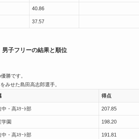
40.86
37.57
 男子フリーの結果と順位
の優勝です。
技をみせた島田高志郎選手。
属
得点
中・高ｽｹｰﾄ部
207.85
実学園
198.20
中・高ｽｹｰﾄ部
191.81