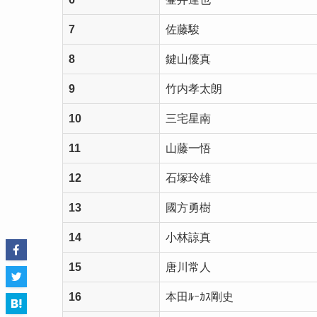
7
佐藤駿
8
鍵山優真
9
竹内孝太朗
10
三宅星南
11
山藤一悟
12
石塚玲雄
13
國方勇樹
14
小林諒真
15
唐川常人
16
本田ﾙｰｶｽ剛史