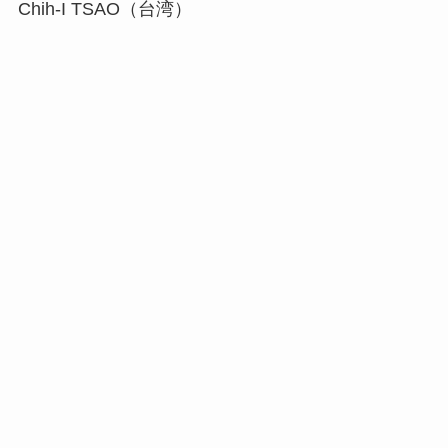
Chih-I TSAO（台湾）