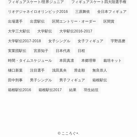
フィギュアスケート/世界ジュニア
フィギュアスケート四大陸選手権
リオデジャネイロオリンピック2016
三原舞依
全日本フィギュア
出場選手
出雲駅伝
区間エントリー・オーダー
区間賞
大学三大駅伝
大学駅伝
大学駅伝2016-2017
大学駅伝2017-2018
女子シングル
女子フィギュア
宇野昌磨
実業団駅伝
宮原知子
日本代表
日程
時間・タイムスケジュール
本田真凛
本郷理華
栽培キット
樋口新葉
注目選手
浅田真央
滑走順
無良崇人
田中刑事
男子シングル
男子フィギュア
箱根駅伝
箱根駅伝2016
箱根駅伝2017
結果
羽生結弦
©
こころぐ+.