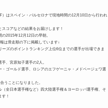
F）はスペイン・バルセロナで現地時間の12月10日から行われ
とスコアなどの結果をお届けします！
2015年12月12日の早朝。
速報は滑走順の下に掲載しています↓
リーズのポイントランキング上位6位までの選手が出場できま
選手、宮原知子選手
の2人。
ー・ゴールド選手、ロシアのエフゲーニャ・メドベージェワ選
け合うことになりました。
ル（全日本選手権など）四大陸選手権＆ヨーロッパ選手権、そ
ます！