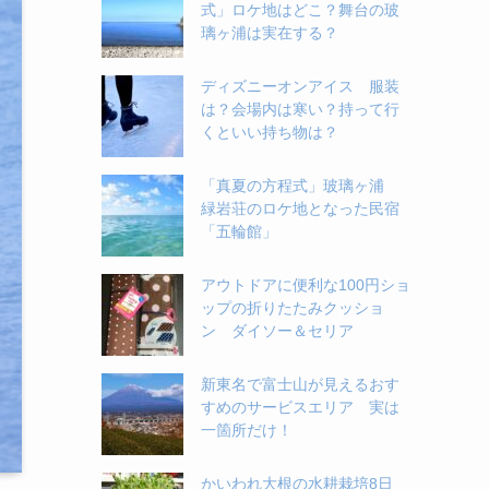
式」ロケ地はどこ？舞台の玻
璃ヶ浦は実在する？
ディズニーオンアイス 服装
は？会場内は寒い？持って行
くといい持ち物は？
「真夏の方程式」玻璃ヶ浦
緑岩荘のロケ地となった民宿
「五輪館」
アウトドアに便利な100円ショ
ップの折りたたみクッショ
ン ダイソー＆セリア
新東名で富士山が見えるおす
すめのサービスエリア 実は
一箇所だけ！
かいわれ大根の水耕栽培8日