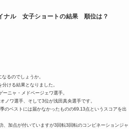
イナル 女子ショートの結果 順位は？
になるのでしょうか。
を分ける結果となりました。
ゲーニャ・メドベージェワ選手
。
ジオノワ選手
、そして3位が
浅田真央選手
です。
今季のベストには届かなかったものの69.13点というスコアを出
功、加点が付いていますが3回転3回転のコンビネーションジャ