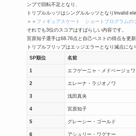
ンプで回転不足となり、
トリプルルッツはシングルルッツとなりInvalid ele
＞＞
フィギュアスケート ショートプログラムのジャンプ
それでも3位のスコアはすばらしい内容です。
宮原知子選手
は68.76点と自己ベストの得点を更
トリプルフリップはエッジエラーとなり減点にな
SP順位
名前
1
エフゲーニャ・メドベージェワ
2
エレーナ・ラジオノワ
3
浅田真央
4
宮原知子
5
グレーシー・ゴールド
6
アシュリー・ワグナー