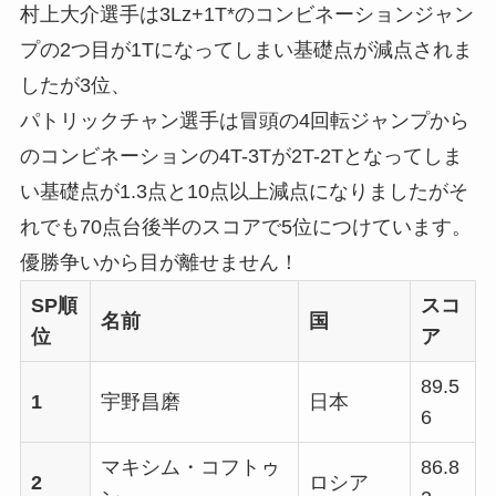
村上大介選手は3Lz+1T*のコンビネーションジャン
プの2つ目が1Tになってしまい基礎点が減点されま
したが3位、
パトリックチャン選手は冒頭の4回転ジャンプから
のコンビネーションの4T-3Tが2T-2Tとなってしま
い基礎点が1.3点と10点以上減点になりましたがそ
れでも70点台後半のスコアで5位につけています。
優勝争いから目が離せません！
SP順
スコ
名前
国
位
ア
89.5
1
宇野昌磨
日本
6
マキシム・コフトゥ
86.8
2
ロシア