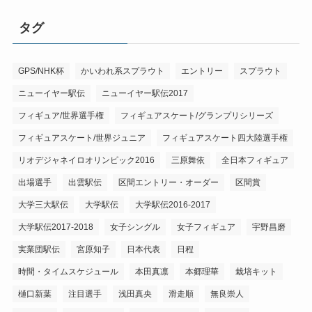
タグ
GPS/NHK杯
かいわれ系スプラウト
エントリー
スプラウト
ニューイヤー駅伝
ニューイヤー駅伝2017
フィギュア/世界選手権
フィギュアスケート/グランプリシリーズ
フィギュアスケート/世界ジュニア
フィギュアスケート四大陸選手権
リオデジャネイロオリンピック2016
三原舞依
全日本フィギュア
出場選手
出雲駅伝
区間エントリー・オーダー
区間賞
大学三大駅伝
大学駅伝
大学駅伝2016-2017
大学駅伝2017-2018
女子シングル
女子フィギュア
宇野昌磨
実業団駅伝
宮原知子
日本代表
日程
時間・タイムスケジュール
本田真凛
本郷理華
栽培キット
樋口新葉
注目選手
浅田真央
滑走順
無良崇人