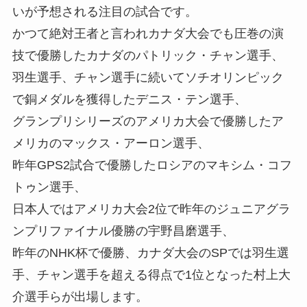
いが予想される注目の試合です。
かつて絶対王者と言われカナダ大会でも圧巻の演
技で優勝したカナダの
パトリック・チャン選手
、
羽生選手、チャン選手に続いてソチオリンピック
で銅メダルを獲得した
デニス・テン選手
、
グランプリシリーズのアメリカ大会で優勝したア
メリカの
マックス・アーロン選手
、
昨年GPS2試合で優勝したロシアの
マキシム・コフ
トゥン選手
、
日本人ではアメリカ大会2位で昨年のジュニアグラ
ンプリファイナル優勝の
宇野昌磨選手
、
昨年のNHK杯で優勝、カナダ大会のSPでは羽生選
手、チャン選手を超える得点で1位となった
村上大
介選手
らが出場します。