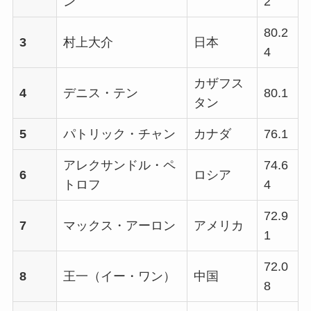
ン
2
80.2
3
村上大介
日本
4
カザフス
4
デニス・テン
80.1
タン
5
パトリック・チャン
カナダ
76.1
アレクサンドル・ペ
74.6
6
ロシア
トロフ
4
72.9
7
マックス・アーロン
アメリカ
1
72.0
8
王一（イー・ワン）
中国
8