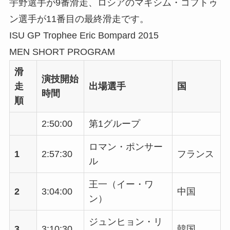
宇野選手が9番滑走、ロシアのマキシム・コフトゥ
ン選手が11番目の最終滑走です。
ISU GP Trophee Eric Bompard 2015
MEN SHORT PROGRAM
滑
演技開始
走
出場選手
国
時間
順
2:50:00
第1グループ
ロマン・ポンサー
1
2:57:30
フランス
ル
王一（イー・ワ
2
3:04:00
中国
ン）
ジュンヒョン・リ
3
3:10:30
韓国