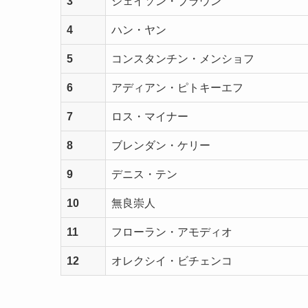
3
ジェイソン・ブラウン
4
ハン・ヤン
5
コンスタンチン・メンショフ
6
アディアン・ピトキーエフ
7
ロス・マイナー
8
ブレンダン・ケリー
9
デニス・テン
10
無良崇人
11
フローラン・アモディオ
12
オレクシイ・ビチェンコ