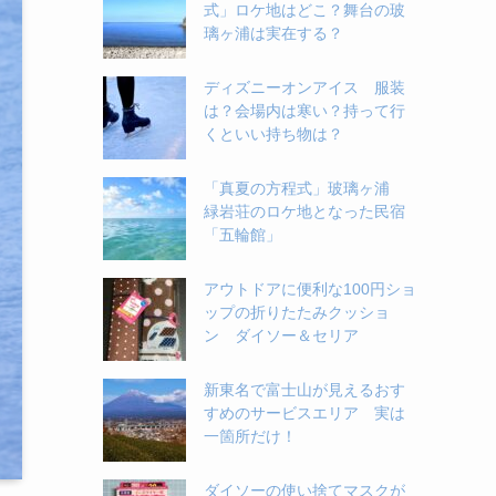
式」ロケ地はどこ？舞台の玻
璃ヶ浦は実在する？
ディズニーオンアイス 服装
は？会場内は寒い？持って行
くといい持ち物は？
「真夏の方程式」玻璃ヶ浦
緑岩荘のロケ地となった民宿
「五輪館」
アウトドアに便利な100円ショ
ップの折りたたみクッショ
ン ダイソー＆セリア
新東名で富士山が見えるおす
すめのサービスエリア 実は
一箇所だけ！
ダイソーの使い捨てマスクが