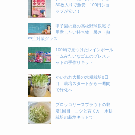
30枚入りで激安 100円ショ
ップが安い！
甲子園の夏の高校野球観戦で
用意したい持ち物 暑さ・熱
中症対策グッズ
100均で見つけたレインボール
ームみたいなゴムのブレスレ
ットの手作りキット
かいわれ大根の水耕栽培8日
目 栽培スタートから一週間
で緑化へ
ブロッコリースプラウトの栽
培1回目 コツと育て方 水耕
栽培の栽培キットで