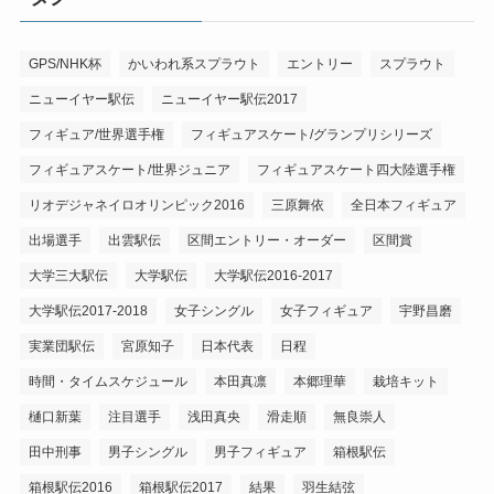
GPS/NHK杯
かいわれ系スプラウト
エントリー
スプラウト
ニューイヤー駅伝
ニューイヤー駅伝2017
フィギュア/世界選手権
フィギュアスケート/グランプリシリーズ
フィギュアスケート/世界ジュニア
フィギュアスケート四大陸選手権
リオデジャネイロオリンピック2016
三原舞依
全日本フィギュア
出場選手
出雲駅伝
区間エントリー・オーダー
区間賞
大学三大駅伝
大学駅伝
大学駅伝2016-2017
大学駅伝2017-2018
女子シングル
女子フィギュア
宇野昌磨
実業団駅伝
宮原知子
日本代表
日程
時間・タイムスケジュール
本田真凛
本郷理華
栽培キット
樋口新葉
注目選手
浅田真央
滑走順
無良崇人
田中刑事
男子シングル
男子フィギュア
箱根駅伝
箱根駅伝2016
箱根駅伝2017
結果
羽生結弦