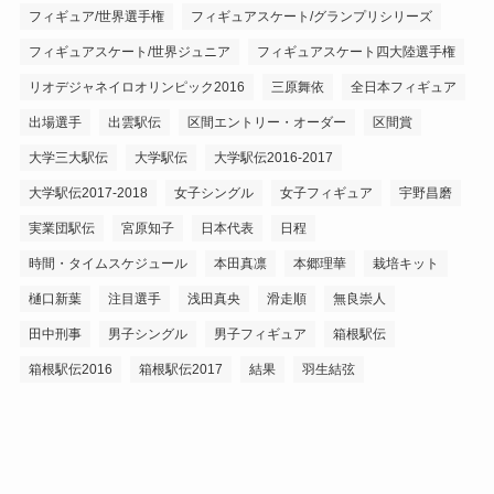
フィギュア/世界選手権
フィギュアスケート/グランプリシリーズ
フィギュアスケート/世界ジュニア
フィギュアスケート四大陸選手権
リオデジャネイロオリンピック2016
三原舞依
全日本フィギュア
出場選手
出雲駅伝
区間エントリー・オーダー
区間賞
大学三大駅伝
大学駅伝
大学駅伝2016-2017
大学駅伝2017-2018
女子シングル
女子フィギュア
宇野昌磨
実業団駅伝
宮原知子
日本代表
日程
時間・タイムスケジュール
本田真凛
本郷理華
栽培キット
樋口新葉
注目選手
浅田真央
滑走順
無良崇人
田中刑事
男子シングル
男子フィギュア
箱根駅伝
箱根駅伝2016
箱根駅伝2017
結果
羽生結弦