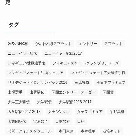
定
タグ
GPS/NHK杯
かいわれ系スプラウト
エントリー
スプラウト
ニューイヤー駅伝
ニューイヤー駅伝2017
フィギュア/世界選手権
フィギュアスケート/グランプリシリーズ
フィギュアスケート/世界ジュニア
フィギュアスケート四大陸選手権
リオデジャネイロオリンピック2016
三原舞依
全日本フィギュア
出場選手
出雲駅伝
区間エントリー・オーダー
区間賞
大学三大駅伝
大学駅伝
大学駅伝2016-2017
大学駅伝2017-2018
女子シングル
女子フィギュア
宇野昌磨
実業団駅伝
宮原知子
日本代表
日程
時間・タイムスケジュール
本田真凛
本郷理華
栽培キット