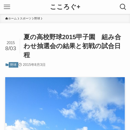
こころぐ+
ホーム
スポーツ
野球
夏の高校野球2015甲子園 組み合
2015
わせ抽選会の結果と初戦の試合日
8/03
程
2015年8月3日
野球