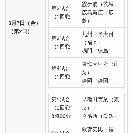
霞ケ浦（茨城）
第2試合
広島新庄（広
（1回戦）
島）
8月7日（金）
（第2日）
九州国際大付
第3試合
（福岡）
（1回戦）
鳴門（徳島）
東海大甲府（山
第4試合
梨）
（1回戦）
静岡（静岡）
第1試合
早稲田実業（東
（1回戦）
京）
8時00分
今治西（愛媛）
敦賀気比（福