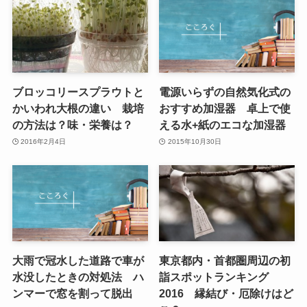
ブロッコリースプラウトと
電源いらずの自然気化式の
かいわれ大根の違い 栽培
おすすめ加湿器 卓上で使
の方法は？味・栄養は？
える水+紙のエコな加湿器
2016年2月4日
2015年10月30日
大雨で冠水した道路で車が
東京都内・首都圏周辺の初
水没したときの対処法 ハ
詣スポットランキング
ンマーで窓を割って脱出
2016 縁結び・厄除けはど