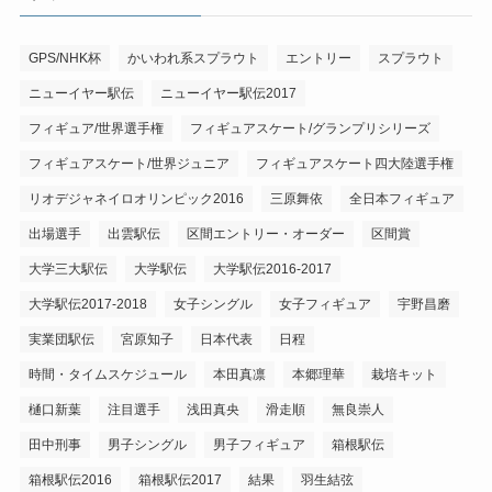
GPS/NHK杯
かいわれ系スプラウト
エントリー
スプラウト
ニューイヤー駅伝
ニューイヤー駅伝2017
フィギュア/世界選手権
フィギュアスケート/グランプリシリーズ
フィギュアスケート/世界ジュニア
フィギュアスケート四大陸選手権
リオデジャネイロオリンピック2016
三原舞依
全日本フィギュア
出場選手
出雲駅伝
区間エントリー・オーダー
区間賞
大学三大駅伝
大学駅伝
大学駅伝2016-2017
大学駅伝2017-2018
女子シングル
女子フィギュア
宇野昌磨
実業団駅伝
宮原知子
日本代表
日程
時間・タイムスケジュール
本田真凛
本郷理華
栽培キット
樋口新葉
注目選手
浅田真央
滑走順
無良崇人
田中刑事
男子シングル
男子フィギュア
箱根駅伝
箱根駅伝2016
箱根駅伝2017
結果
羽生結弦