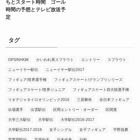
ちとスタート時間 ゴール
時間の予想とテレビ放送予
定
タグ
GPS/NHK杯
かいわれ系スプラウト
エントリー
スプラウト
ニューイヤー駅伝
ニューイヤー駅伝2017
フィギュア/世界選手権
フィギュアスケート/グランプリシリーズ
フィギュアスケート/世界ジュニア
フィギュアスケート四大陸選手権
リオデジャネイロオリンピック2016
三原舞依
全日本フィギュア
出場選手
出雲駅伝
区間エントリー・オーダー
区間賞
大学三大駅伝
大学駅伝
大学駅伝2016-2017
大学駅伝2017-2018
女子シングル
女子フィギュア
宇野昌磨
実業団駅伝
宮原知子
日本代表
日程