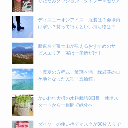
りたたみクッション ダイソー＆セリア
ディズニーオンアイス 服装は？会場内
は寒い？持って行くといい持ち物は？
新東名で富士山が見えるおすすめのサー
ビスエリア 実は一箇所だけ！
「真夏の方程式」玻璃ヶ浦 緑岩荘のロ
ケ地となった民宿「五輪館」
かいわれ大根の水耕栽培8日目 栽培ス
タートから一週間で緑化へ
ダイソーの使い捨てマスクが30枚入りで