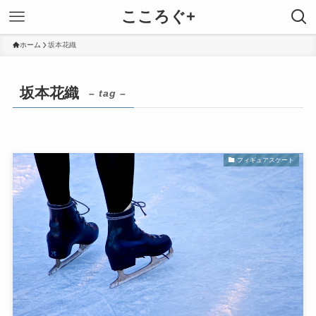
こころぐ+
ホーム
坂本花織
坂本花織
– tag –
フィギュアスケート