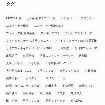
タグ
GPS/NHK杯
かいわれ系スプラウト
エントリー
スプラウト
ニューイヤー駅伝
ニューイヤー駅伝2017
フィギュア/世界選手権
フィギュアスケート/グランプリシリーズ
フィギュアスケート/世界ジュニア
フィギュアスケート四大陸選手権
リオデジャネイロオリンピック2016
三原舞依
全日本フィギュア
出場選手
出雲駅伝
区間エントリー・オーダー
区間賞
大学三大駅伝
大学駅伝
大学駅伝2016-2017
大学駅伝2017-2018
女子シングル
女子フィギュア
宇野昌磨
実業団駅伝
宮原知子
日本代表
日程
時間・タイムスケジュール
本田真凛
本郷理華
栽培キット
樋口新葉
注目選手
浅田真央
滑走順
無良崇人
田中刑事
男子シングル
男子フィギュア
箱根駅伝