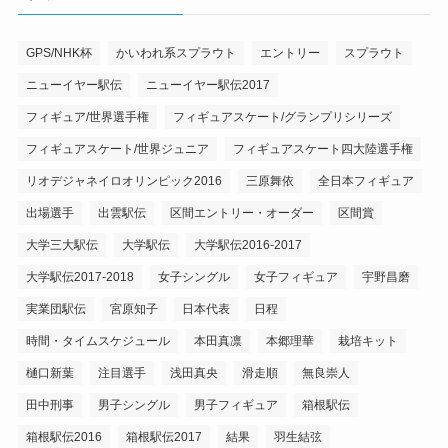
GPS/NHK杯
かいわれ系スプラウト
エントリー
スプラウト
ニューイヤー駅伝
ニューイヤー駅伝2017
フィギュア/世界選手権
フィギュアスケート/グランプリシリーズ
フィギュアスケート/世界ジュニア
フィギュアスケート四大陸選手権
リオデジャネイロオリンピック2016
三原舞依
全日本フィギュア
出場選手
出雲駅伝
区間エントリー・オーダー
区間賞
大学三大駅伝
大学駅伝
大学駅伝2016-2017
大学駅伝2017-2018
女子シングル
女子フィギュア
宇野昌磨
実業団駅伝
宮原知子
日本代表
日程
時間・タイムスケジュール
本田真凛
本郷理華
栽培キット
樋口新葉
注目選手
浅田真央
滑走順
無良崇人
田中刑事
男子シングル
男子フィギュア
箱根駅伝
箱根駅伝2016
箱根駅伝2017
結果
羽生結弦