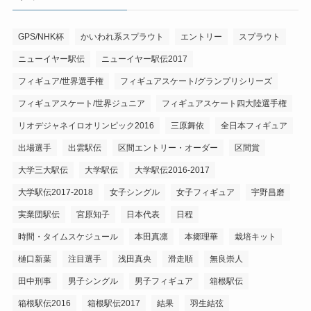
GPS/NHK杯
かいわれ系スプラウト
エントリー
スプラウト
ニューイヤー駅伝
ニューイヤー駅伝2017
フィギュア/世界選手権
フィギュアスケート/グランプリシリーズ
フィギュアスケート/世界ジュニア
フィギュアスケート四大陸選手権
リオデジャネイロオリンピック2016
三原舞依
全日本フィギュア
出場選手
出雲駅伝
区間エントリー・オーダー
区間賞
大学三大駅伝
大学駅伝
大学駅伝2016-2017
大学駅伝2017-2018
女子シングル
女子フィギュア
宇野昌磨
実業団駅伝
宮原知子
日本代表
日程
時間・タイムスケジュール
本田真凛
本郷理華
栽培キット
樋口新葉
注目選手
浅田真央
滑走順
無良崇人
田中刑事
男子シングル
男子フィギュア
箱根駅伝
箱根駅伝2016
箱根駅伝2017
結果
羽生結弦