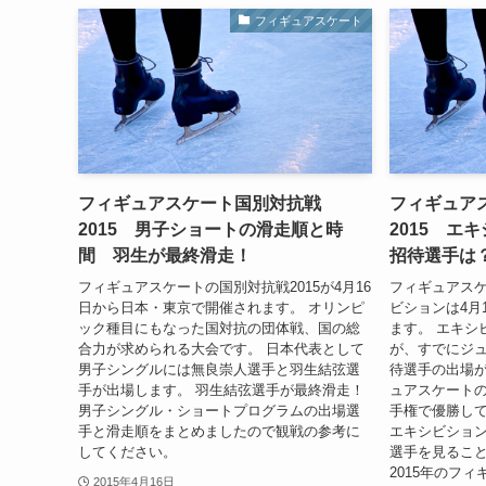
フィギュアスケート
フィギュアスケート国別対抗戦
フィギュア
2015 男子ショートの滑走順と時
2015 
間 羽生が最終滑走！
招待選手は
フィギュアスケートの国別対抗戦2015が4月16
フィギュアスケ
日から日本・東京で開催されます。 オリンピ
ビションは4月
ック種目にもなった国対抗の団体戦、国の総
ます。 エキシ
合力が求められる大会です。 日本代表として
が、すでにジ
男子シングルには無良崇人選手と羽生結弦選
待選手の出場が
手が出場します。 羽生結弦選手が最終滑走！
ュアスケート
男子シングル・ショートプログラムの出場選
手権で優勝し
手と滑走順をまとめましたので観戦の参考に
エキシビショ
してください。
選手を見るこ
2015年のフ
2015年4月16日