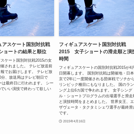
ュアスケート国別対抗戦
フィギュアスケート国別対抗戦
子ショートの結果と順位
2015 女子ショートの滑走順と演
時間
スケート国別対抗戦2015の女
催されました。 テレビ放送前
フィギュアスケートの国別対抗戦2015が4月
報でお届けします。 テレビ放
日開幕します。 国別対抗戦は開催地・日本
30分、放送局はテレビ朝日で
京で2年に一度開催される団体戦でソチか
ーは最終日に行われます。 シー
リンピック種目にもなりました。 国のラ
のでいい演技で終わって欲しい
ング上位6カ国で争われます。 女子シング
ル・ショートプログラムの出場選手と滑走
と演技時間をまとめました。 世界女王、
ザヴェータ・タクタミシェワ選手が最終滑
です。
2015年4月16日