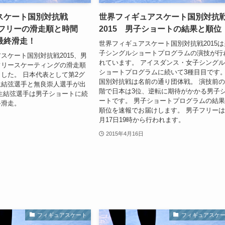
スケート国別対抗戦
世界フィギュアスケート国別対抗
男子フリーの滑走順と時間
2015 男子ショートの結果と順位
最終滑走！
世界フィギュアスケート国別対抗戦2015は
子シングルショートプログラムの演技が行
スケート国別対抗戦2015、男
れています。 アイスダンス・女子シング
フリースケーティングの滑走順
ショートプログラムに続いて3種目目です
した。 日本代表として第2グ
国別対抗戦は名前の通り団体戦。 演技前
生結弦選手と無良崇人選手が出
階で日本は3位、逆転に期待がかかる男子
生結弦選手は男子ショートに続
ートです。 男子ショートプログラムの結
終滑走。
順位を速報でお届けします。 男子フリーは
月17日19時から行われます。
2015年4月16日
フィギュアスケート
フィギュアスケ