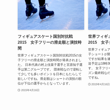
フィギュアスケート国別対抗戦
世界フィギ
2015 女子フリーの滑走順と演技時
2015 女
間
世界フィギュア
子ショートが開
世界フィギュアスケート国別対抗戦2015の女
ですが結果を速
子フリーの滑走順と演技時間が発表されまし
送予定は18時
た。 日本代表の村上佳菜子選手と宮原知子選
す。 女子フリ
手は第二グループです。 団体戦なので逆転し
ズン最終戦な
て少しでも多いポイントを日本にもたらして
ですね。
欲しいですね。滑走順はショートの演技の順
位が下位の選手からとなっています。
2015年4月16日
2015年4月16日