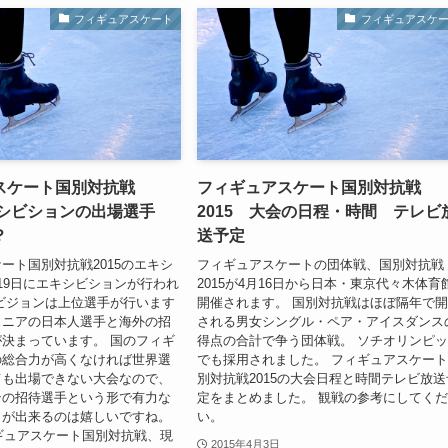
フィギュアスケート
フィギュアスケ
スケート国別対抗戦
フィギュアスケート国別対抗戦
エキシビションの出場選手
2015 大会の日程・時間 テレビ
？
送予定
ート国別対抗戦2015のエキシ
フィギュアスケートの団体戦、国別対抗戦
19日にエキシビションが行われ
2015が4月16日から日本・東京代々木体育
ビジョンは上位選手が行います
開催されます。 国別対抗戦はほぼ隔年で
ュニアの日本人選手と海外の招
される男女シングル・ペア・アイスダンス
決まっています。 国のフィギ
得点の合計で争う団体戦。 ソチオリンピ
の総合力が高くなければ世界選
でも採用されました。 フィギュアスケー
ても出場できない大会なので、
別対抗戦2015の大会日程と時間テレビ放送
ンの招待選手という形で有力な
定をまとめました。 観戦の参考にしてく
とが出来るのは嬉しいですね。
い。
ィギュアスケート国別対抗戦、現
2015年4月3日