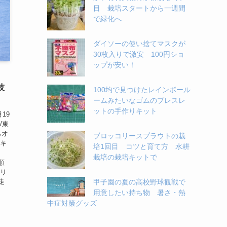
目 栽培スタートから一週間
で緑化へ
ダイソーの使い捨てマスクが
30枚入りで激安 100円ショ
ップが安い！
技
100均で見つけたレインボール
ームみたいなゴムのブレスレ
ットの手作りキット
19
/東
らオ
ブロッコリースプラウトの栽
ンキ
培1回目 コツと育て方 水耕
栽培の栽培キットで
順
エリ
走
甲子園の夏の高校野球観戦で
用意したい持ち物 暑さ・熱
中症対策グッズ