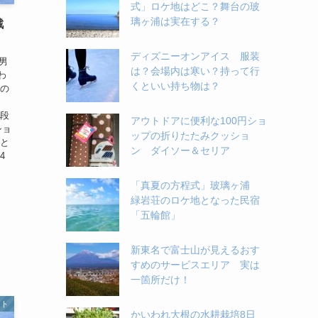
式」ロケ地はどこ？舞台の玻
璃ヶ浦は実在する？
戦
ディズニーオンアイス 服装
男
は？会場内は寒い？持って行
わ
くといい持ち物は？
ルの
。
の段
アウトドアに便利な100円ショ
ショ
ップの折りたたみクッショ
果と
ン ダイソー＆セリア
4
「真夏の方程式」玻璃ヶ浦
緑岩荘のロケ地となった民宿
「五輪館」
新東名で富士山が見えるおす
すめのサービスエリア 実は
一箇所だけ！
ート
かいわれ大根の水耕栽培8日