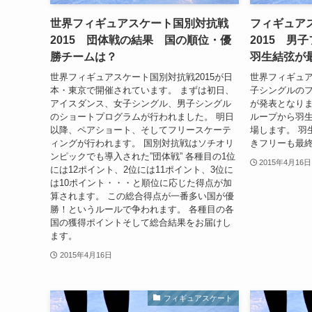
世界フィギュアスケート国別対抗戦
フィギュア
2015 団体戦の結果 国の順位・優
2015 
勝チームは？
羽生結弦が
世界フィギュアスケート国別対抗戦2015が日
世界フィギュア
本・東京で開催されています。 まずは初日、
子シングルの
アイスダンス、女子シングル、男子シングル
が発表となりま
のショートプログラムが行われました。 明日
ループから羽
以降、ペアショート、そしてフリースケーテ
場します。 羽
ィングが行われます。 国別対抗戦はソチオリ
きフリーも最
ンピックでも導入された”団体戦” 各種目の1位
2015年4月16日
には12ポイント、2位には11ポイント、3位に
は10ポイント・・・と順位に応じた得点が加
算されます。 この総合得点が一番多い国が優
勝！というルールで争われます。 各種目の各
国の獲得ポイントそして総合結果をお届けし
ます。
2015年4月16日
フィギュアスケート