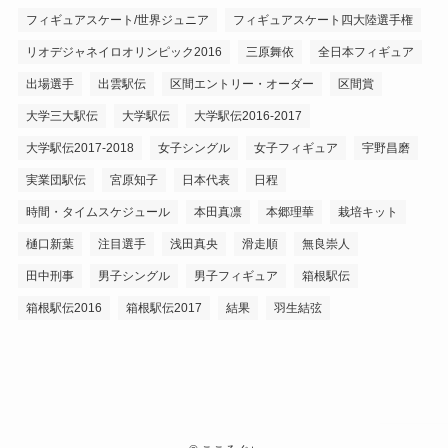
フィギュアスケート/世界ジュニア
フィギュアスケート四大陸選手権
リオデジャネイロオリンピック2016
三原舞依
全日本フィギュア
出場選手
出雲駅伝
区間エントリー・オーダー
区間賞
大学三大駅伝
大学駅伝
大学駅伝2016-2017
大学駅伝2017-2018
女子シングル
女子フィギュア
宇野昌磨
実業団駅伝
宮原知子
日本代表
日程
時間・タイムスケジュール
本田真凛
本郷理華
栽培キット
樋口新葉
注目選手
浅田真央
滑走順
無良崇人
田中刑事
男子シングル
男子フィギュア
箱根駅伝
箱根駅伝2016
箱根駅伝2017
結果
羽生結弦