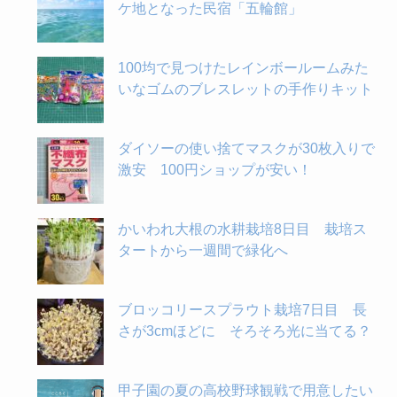
ケ地となった民宿「五輪館」
100均で見つけたレインボールームみた
いなゴムのブレスレットの手作りキット
ダイソーの使い捨てマスクが30枚入りで
激安 100円ショップが安い！
かいわれ大根の水耕栽培8日目 栽培ス
タートから一週間で緑化へ
ブロッコリースプラウト栽培7日目 長
さが3cmほどに そろそろ光に当てる？
甲子園の夏の高校野球観戦で用意したい