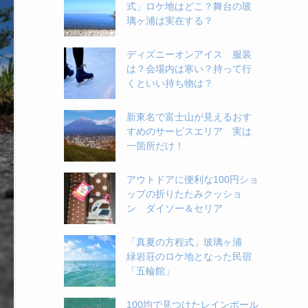
式」ロケ地はどこ？舞台の玻
璃ヶ浦は実在する？
ディズニーオンアイス 服装
は？会場内は寒い？持って行
くといい持ち物は？
新東名で富士山が見えるおす
すめのサービスエリア 実は
一箇所だけ！
アウトドアに便利な100円ショ
ップの折りたたみクッショ
ン ダイソー＆セリア
「真夏の方程式」玻璃ヶ浦
緑岩荘のロケ地となった民宿
「五輪館」
100均で見つけたレインボール