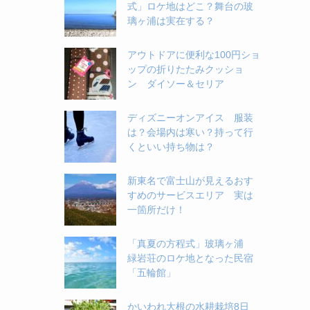
式」ロケ地はどこ？舞台の玻
璃ヶ浦は実在する？
アウトドアに便利な100円ショ
ップの折りたたみクッショ
ン ダイソー＆セリア
ディズニーオンアイス 服装
は？会場内は寒い？持って行
くといい持ち物は？
新東名で富士山が見えるおす
すめのサービスエリア 実は
一箇所だけ！
「真夏の方程式」玻璃ヶ浦
緑岩荘のロケ地となった民宿
「五輪館」
かいわれ大根の水耕栽培8日