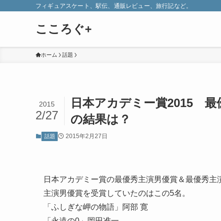
フィギュアスケート、駅伝、通販レビュー、旅行記など。
こころぐ+
ホーム
話題
日本アカデミー賞2015 
2015
2/27
の結果は？
2015年2月27日
話題
日本アカデミー賞の最優秀主演男優賞＆最優秀主演女
主演男優賞を受賞していたのはこの5名。
「ふしぎな岬の物語」阿部 寛
「永遠の0」岡田准一