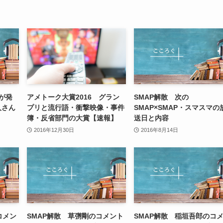
果が発
アメトーク大賞2016 グラン
SMAP解散 次の
人さん
プリと流行語・衝撃映像・事件
SMAP×SMAP・スマスマの
簿・反省部門の大賞【速報】
送日と内容
2016年12月30日
2016年8月14日
コメン
SMAP解散 草彅剛のコメント
SMAP解散 稲垣吾郎のコ