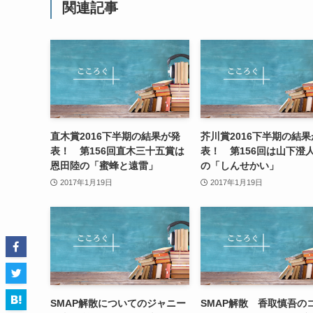
関連記事
直木賞2016下半期の結果が発
芥川賞2016下半期の結
表！ 第156回直木三十五賞は
表！ 第156回は山下澄
恩田陸の「蜜蜂と遠雷」
の「しんせかい」
2017年1月19日
2017年1月19日
SMAP解散についてのジャニー
SMAP解散 香取慎吾の