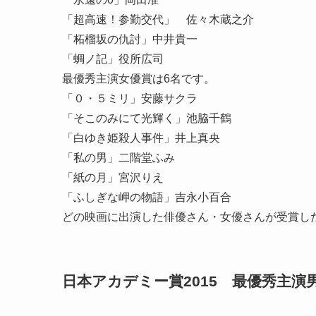
「超高速！参勤交代」 佐々木蔵之介
「柘榴坂の仇討」中井貴一
「蜩ノ記」役所広司
最優秀主演女優賞は6名です。
「０・５ミリ」安藤サクラ
「そこのみにて光輝く」池脇千鶴
「白ゆき姫殺人事件」井上真央
「私の男」二階堂ふみ
「紙の月」宮沢りえ
「ふしぎな岬の物語」吉永小百合
どの映画に出演した俳優さん・女優さんが受賞し
日本アカデミー賞2015 最優秀主