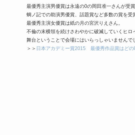
最優秀主演男優賞は
永遠の0の岡田准一さんが受
蜩ノ記での助演男優賞、話題賞など多数の賞を受
最優秀主演女優賞は
紙の月の宮沢りえ
さん。
不倫の末横領を続けさわやかに破滅していくヒロ
舞台ということで会場にはいらっしゃいませんで
＞＞
日本アカデミー賞2015 最優秀作品賞はど