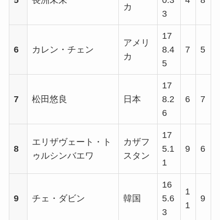
5
長洲未来
0.3
4
8
カ
3
17
アメリ
6
カレン・チェン
8.4
7
5
カ
5
17
7
松田悠良
日本
8.2
6
7
6
17
エリザヴェート・ト
カザフ
8
5.1
9
6
ゥルシンバエワ
スタン
1
16
1
9
チェ・ダビン
韓国
5.6
9
1
3