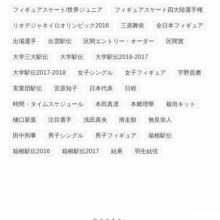
フィギュアスケート/世界ジュニア
フィギュアスケート四大陸選手権
リオデジャネイロオリンピック2016
三原舞依
全日本フィギュア
出場選手
出雲駅伝
区間エントリー・オーダー
区間賞
大学三大駅伝
大学駅伝
大学駅伝2016-2017
大学駅伝2017-2018
女子シングル
女子フィギュア
宇野昌磨
実業団駅伝
宮原知子
日本代表
日程
時間・タイムスケジュール
本田真凛
本郷理華
栽培キット
樋口新葉
注目選手
浅田真央
滑走順
無良崇人
田中刑事
男子シングル
男子フィギュア
箱根駅伝
箱根駅伝2016
箱根駅伝2017
結果
羽生結弦