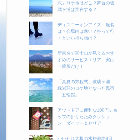
式」ロケ地はどこ？舞台の玻
璃ヶ浦は実在する？
ディズニーオンアイス 服装
は？会場内は寒い？持って行
くといい持ち物は？
新東名で富士山が見えるおす
すめのサービスエリア 実は
一箇所だけ！
「真夏の方程式」玻璃ヶ浦
緑岩荘のロケ地となった民宿
「五輪館」
アウトドアに便利な100円ショ
ップの折りたたみクッショ
ン ダイソー＆セリア
かいわれ大根の水耕栽培8日