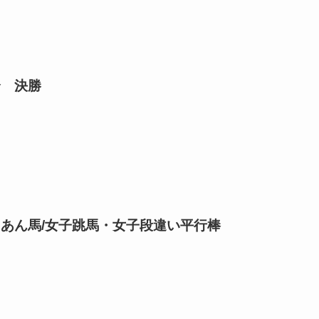
合 決勝
あん馬/女子跳馬・女子段違い平行棒