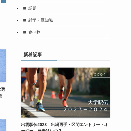
話題
雑学・豆知識
食べ物
新着記事
本選
走
出雲駅伝2023 出場選手・区間エントリー・オ
ーダー 発表はいつ？