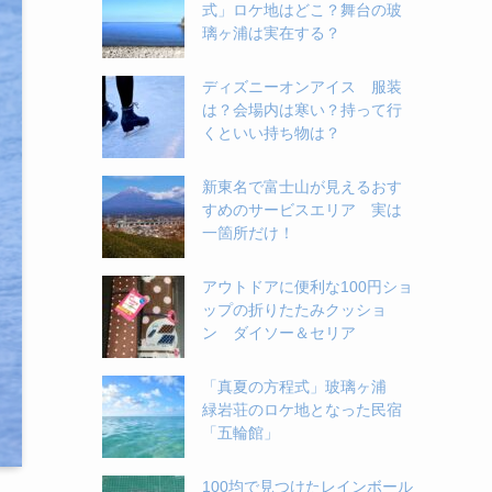
式」ロケ地はどこ？舞台の玻
璃ヶ浦は実在する？
ディズニーオンアイス 服装
は？会場内は寒い？持って行
くといい持ち物は？
新東名で富士山が見えるおす
すめのサービスエリア 実は
一箇所だけ！
アウトドアに便利な100円ショ
ップの折りたたみクッショ
ン ダイソー＆セリア
「真夏の方程式」玻璃ヶ浦
緑岩荘のロケ地となった民宿
「五輪館」
100均で見つけたレインボール