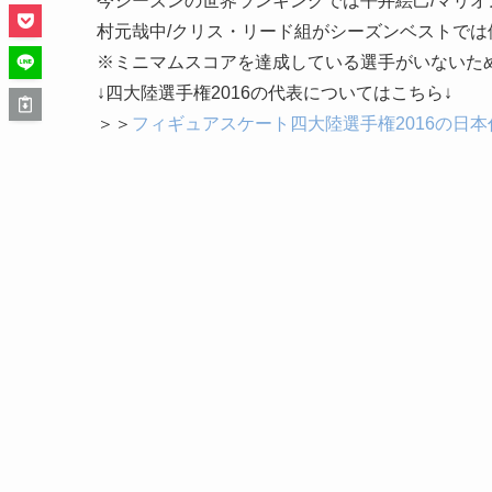
今シーズンの世界ランキングでは平井絵己/マリ
村元哉中/クリス・リード組がシーズンベストでは
※ミニマムスコアを達成している選手がいないた
↓四大陸選手権2016の代表についてはこちら↓
＞＞
フィギュアスケート四大陸選手権2016の日