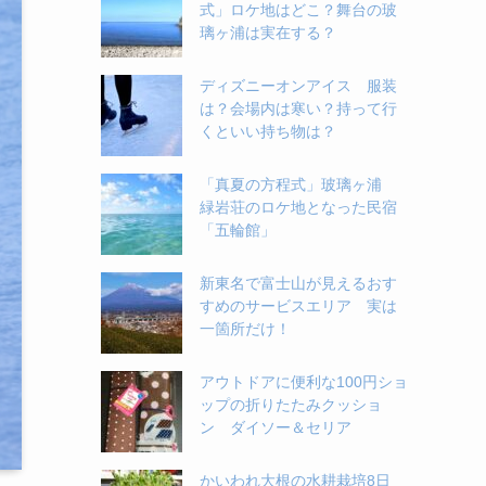
式」ロケ地はどこ？舞台の玻
璃ヶ浦は実在する？
ディズニーオンアイス 服装
は？会場内は寒い？持って行
くといい持ち物は？
「真夏の方程式」玻璃ヶ浦
緑岩荘のロケ地となった民宿
「五輪館」
新東名で富士山が見えるおす
すめのサービスエリア 実は
一箇所だけ！
アウトドアに便利な100円ショ
ップの折りたたみクッショ
ン ダイソー＆セリア
かいわれ大根の水耕栽培8日