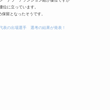
オン デラ アソンション組が優位ですが
優位に立っています。
め保留となったそうです。
本代表の出場選手 選考の結果が発表！