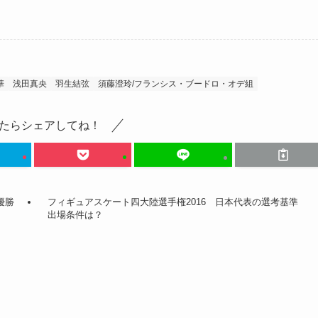
華
浅田真央
羽生結弦
須藤澄玲/フランシス・ブードロ・オデ組
たらシェアしてね！
優勝
フィギュアスケート四大陸選手権2016 日本代表の選考基準
出場条件は？