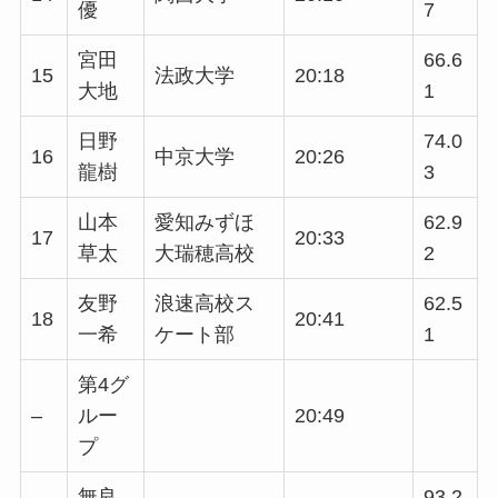
優
7
宮田
66.6
15
法政大学
20:18
大地
1
日野
74.0
16
中京大学
20:26
龍樹
3
山本
愛知みずほ
62.9
17
20:33
草太
大瑞穂高校
2
友野
浪速高校ス
62.5
18
20:41
一希
ケート部
1
第4グ
–
ルー
20:49
プ
無良
93.2