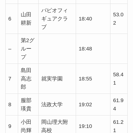
パピオフィ
山田
53.0
6
ギュアクラ
18:40
耕新
2
ブ
第2グ
–
ルー
18:48
プ
島田
58.4
7
高志
就実学園
18:55
1
郎
服部
61.9
8
法政大学
19:02
瑛貴
4
小田
岡山理大附
61.2
9
19:10
尚輝
高校
1