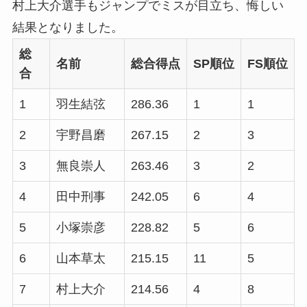
村上大介選手もジャンプでミスが目立ち、悔しい
結果となりました。
総
名前
総合得点
SP順位
FS順位
合
1
羽生結弦
286.36
1
1
2
宇野昌磨
267.15
2
3
3
無良崇人
263.46
3
2
4
田中刑事
242.05
6
4
5
小塚崇彦
228.82
5
6
6
山本草太
215.15
11
5
7
村上大介
214.56
4
8