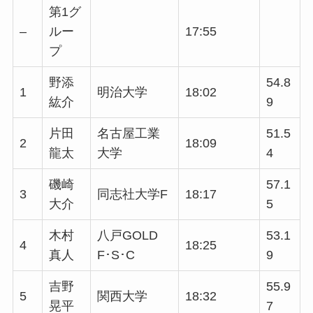
第1グ
–
ルー
17:55
プ
野添
54.8
1
明治大学
18:02
紘介
9
片田
名古屋工業
51.5
2
18:09
龍太
大学
4
磯崎
57.1
3
同志社大学F
18:17
大介
5
木村
八戸GOLD
53.1
4
18:25
真人
F･S･C
9
吉野
55.9
5
関西大学
18:32
晃平
7