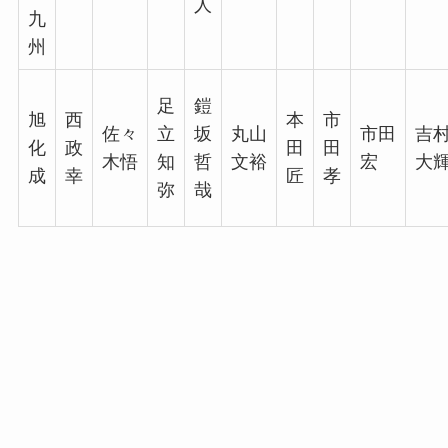
人
九
州
足
鎧
旭
西
本
市
佐々
立
坂
丸山
市田
吉
化
政
田
田
木悟
知
哲
文裕
宏
大
成
幸
匠
孝
弥
哉