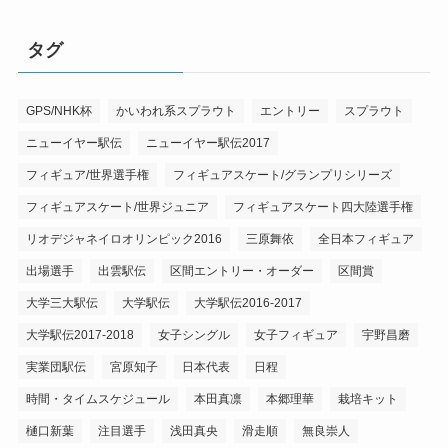
タグ
GPS/NHK杯
かいわれ系スプラウト
エントリー
スプラウト
ニューイヤー駅伝
ニューイヤー駅伝2017
フィギュア/世界選手権
フィギュアスケート/グランプリシリーズ
フィギュアスケート/世界ジュニア
フィギュアスケート四大陸選手権
リオデジャネイロオリンピック2016
三原舞依
全日本フィギュア
出場選手
出雲駅伝
区間エントリー・オーダー
区間賞
大学三大駅伝
大学駅伝
大学駅伝2016-2017
大学駅伝2017-2018
女子シングル
女子フィギュア
宇野昌磨
実業団駅伝
宮原知子
日本代表
日程
時間・タイムスケジュール
本田真凛
本郷理華
栽培キット
樋口新葉
注目選手
浅田真央
滑走順
無良崇人