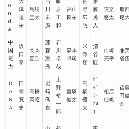
大
石
藤
佐
齋
o
澤
馬場
川
原
福山
野
藤
設楽
服
n
陽
圭太
末
正
良祐
広
勇
悠太
翔
d
祐
廣
和
明
人
a
中
藤
石
坂
米
清
国
岡本
森
川
森本
山崎
兼
口
澤
谷
電
直己
憲
卓
卓司
亮平
省
泰
類
匠
力
秀
哉
上
ﾋﾞ
Ｄ
田
岩
髙
野
ﾀﾞ
後
ｅ
幸
高橋
﨑
室塚
橋
相原
裕
ﾝ･
田
Ｎ
寛
憲昭
喬
健太
優
征帆
一
ｶﾛ
介
Ａ
史
也
太
郎
ｷ
山
菊
田