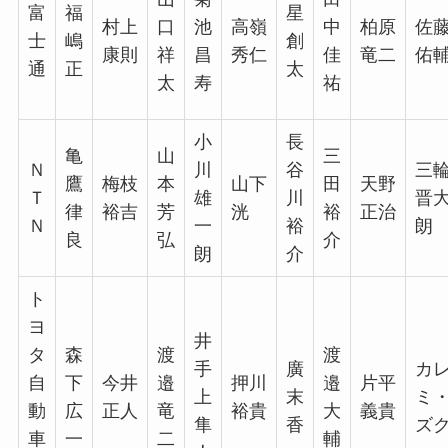
富
福
星
村上
口
池
高嶺
中
柏原
佐
士
嶋
創
康則
祥
昌
秀仁
佳
竜二
佑
通
正
太
太
寿
祐
小
長
亀
山
三
Ｎ
川
谷
三
鷹
梅枝
本
山下
田
天野
Ｔ
雄
川
晋
律
裕吉
芳
洸
裕
正治
Ｎ
一
裕
朗
良
弘
介
朗
介
ト
ヨ
井
タ
森
渡
渡
手
廣
カ
自
下
今井
邉
押川
邉
片平
上
末
ミ
動
広
正人
竜
裕貴
大
義貴
隼
香
ズ
車
一
二
輔