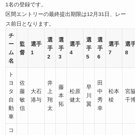
1名の登録です。
区間エントリーの最終提出期限は12月31日、レー
ス前日となります。
チ
選
選
選
選
ー
監
選手
選手
選手
選
手
手
手
手
ム
督
1
4
7
8
2
3
5
6
名
ト
ヨ
佐
井
田
藤
早
タ
藤
大石
上
松原
中
松本
宮
本
川
自
敏
港与
翔
健太
秀
稜
千
拓
翼
動
信
太
幸
車
コ