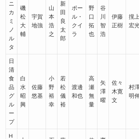
ニ
新
磯
山
ポー
野
谷
カ
田
松
宇賀
本
ル・
口
川
伊藤
撹
ミ
良
大
地強
浩
クイ
拓
智
正樹
宏
ノ
太
輔
之
ラ
也
浩
ル
郎
タ
日
清
食
白
小
若
高
矢
佐々
品
水
佐藤
野
松
渡邊
瀬
村
澤
木寛
グ
昭
悠基
裕
儀
和也
無
明
曜
文
ル
興
幸
裕
量
ー
プ
H