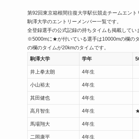
第92回東京箱根間往復大学駅伝競走チームエント
駒澤大学のエントリーメンバー一覧です。
全登録選手の公式記録の持ちタイムも掲載してい
※5000mに★が付いている選手は10000mの欄の
の欄のタイムが20kmのタイムです。
駒澤大学
学年
5
井上拳太朗
4年生
小山裕太
4年生
其田健也
4年生
高月智生
4年生
馬場翔大
4年生
二岡康平
4年生