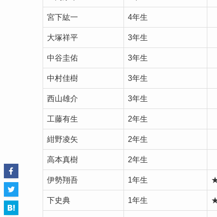
宮下紘一
4年生
大塚祥平
3年生
中谷圭佑
3年生
中村佳樹
3年生
西山雄介
3年生
工藤有生
2年生
紺野凌矢
2年生
高本真樹
2年生
伊勢翔吾
1年生
下史典
1年生