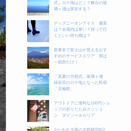
式」ロケ地はどこ？舞台の玻
璃ヶ浦は実在する？
ディズニーオンアイス 服装
は？会場内は寒い？持って行
くといい持ち物は？
新東名で富士山が見えるおす
すめのサービスエリア 実は
一箇所だけ！
「真夏の方程式」玻璃ヶ浦
緑岩荘のロケ地となった民宿
「五輪館」
アウトドアに便利な100円ショ
ップの折りたたみクッショ
ン ダイソー＆セリア
かいわれ大根の水耕栽培8日