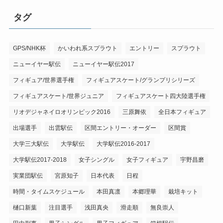
タグ
GPS/NHK杯
かいわれ系スプラウト
エントリー
スプラウト
ニューイヤー駅伝
ニューイヤー駅伝2017
フィギュア/世界選手権
フィギュアスケート/グランプリシリーズ
フィギュアスケート/世界ジュニア
フィギュアスケート四大陸選手権
リオデジャネイロオリンピック2016
三原舞依
全日本フィギュア
出場選手
出雲駅伝
区間エントリー・オーダー
区間賞
大学三大駅伝
大学駅伝
大学駅伝2016-2017
大学駅伝2017-2018
女子シングル
女子フィギュア
宇野昌磨
実業団駅伝
宮原知子
日本代表
日程
時間・タイムスケジュール
本田真凛
本郷理華
栽培キット
樋口新葉
注目選手
浅田真央
滑走順
無良崇人