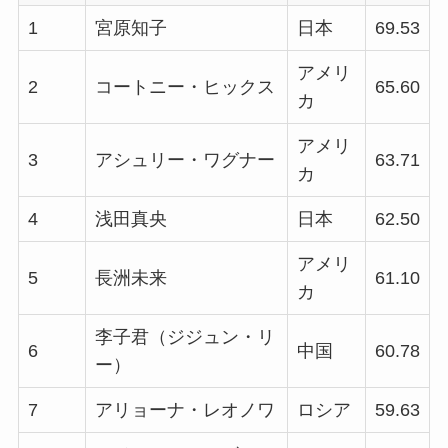
1
宮原知子
日本
69.53
アメリ
2
コートニー・ヒックス
65.60
カ
アメリ
3
アシュリー・ワグナー
63.71
カ
4
浅田真央
日本
62.50
アメリ
5
長洲未来
61.10
カ
李子君（ジジュン・リ
6
中国
60.78
ー）
7
アリョーナ・レオノワ
ロシア
59.63